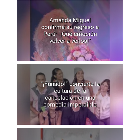
Amanda Miguel
confirma su regreso a
Perú: "¡Qué emoción
volver a verlos!"
“¡Funado!” convierte la
cultura de la
cancelación en una
comedia imperdible