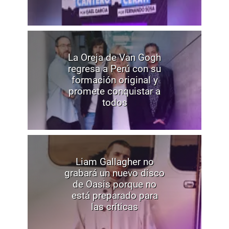
La Oreja de Van Gogh
regresa a Perú con su
formación original y
promete conquistar a
todos
Liam Gallagher no
grabará un nuevo disco
de Oasis porque no
está preparado para
las críticas