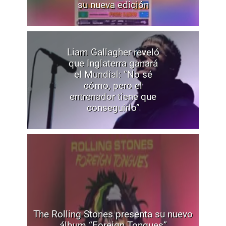
su nueva edición
Liam Gallagher reveló
que Inglaterra ganará
el Mundial: “No sé
cómo, pero el
entrenador tiene que
conseguirlo”
The Rolling Stones presenta su nuevo
álbum “Foreign Tongues”