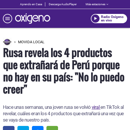
Aprendo en Casa
Descarga AudioPlayer
Más estaciones
Radio Oxígeno
en vivo
MOVIDA LOCAL
Rusa revela los 4 productos
que extrañará de Perú porque
no hay en su país: "No lo puedo
creer"
Hace unas semanas, una joven rusa se volvió
viral
en TikTok al
revelar, cuáles eran los 4 productos que extrañará una vez que
se vaya de nuestro país.