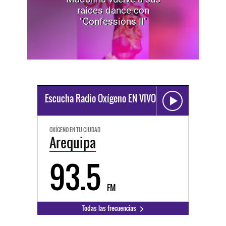
raíces dance con
"Confessions II"
Escucha Radio Oxígeno EN VIVO
OXÍGENO EN TU CIUDAD
Arequipa
93.5
FM
Todas las frecuencias