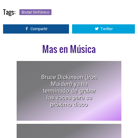
Tags:
Brutal Sinfónico
Compartir
Twitter
Mas en Música
Bruce Dickinson (Iron
Maiden) ya ha
terminado de grabar
las voces para su
próximo disco