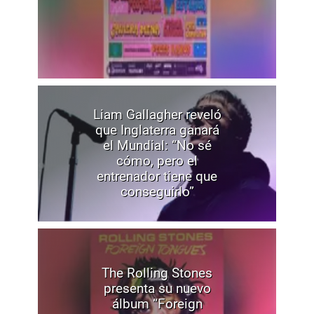
Liam Gallagher reveló
que Inglaterra ganará
el Mundial: “No sé
cómo, pero el
entrenador tiene que
conseguirlo”
The Rolling Stones
presenta su nuevo
álbum “Foreign