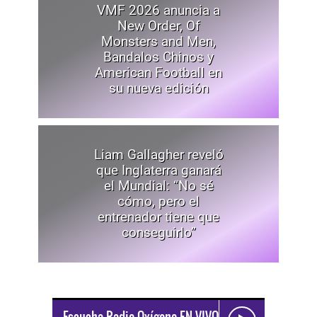
VMF 2026 anuncia a
New Order, Of
Monsters and Men,
Bandalos Chinos y
American Football en
su nueva edición
Liam Gallagher reveló
que Inglaterra ganará
el Mundial: “No sé
cómo, pero el
entrenador tiene que
conseguirlo”