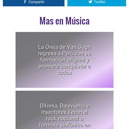
Compartir
Twitter
Mas en Música
La Oreja de Van Gogh
regresa a Perú con su
formación original y
promete conquistar a
todos
Difonía, Dalevuelta e
Inyectores llevan el
rock nacional a
formato sinfónico en