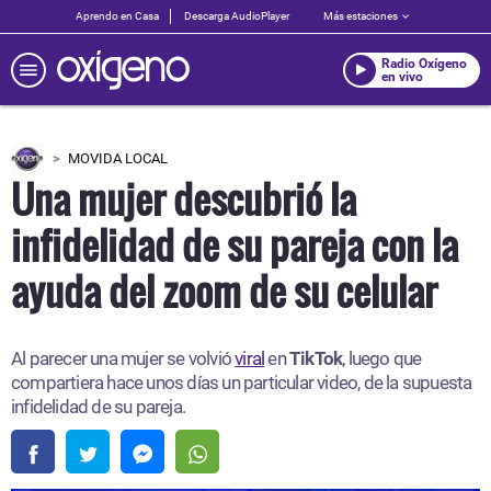
Aprendo en Casa
Descarga AudioPlayer
Más estaciones
Radio Oxígeno
en vivo
MOVIDA LOCAL
Una mujer descubrió la
infidelidad de su pareja con la
ayuda del zoom de su celular
Al parecer una mujer se volvió
viral
en
TikTok
, luego que
compartiera hace unos días un particular video, de la supuesta
infidelidad de su pareja.