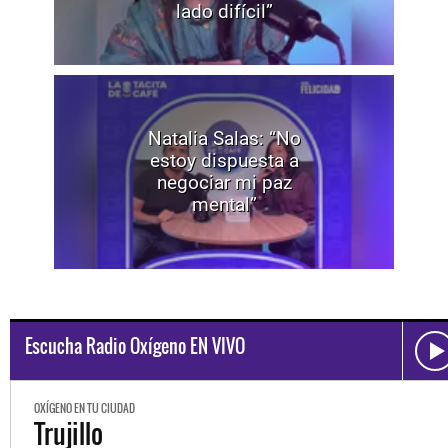
lado difícil”
Natalia Salas: “No
estoy dispuesta a
negociar mi paz
mental”
Escucha Radio Oxígeno EN VIVO
OXÍGENO EN TU CIUDAD
Trujillo