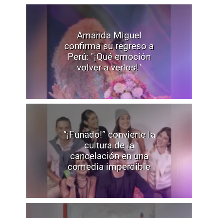
Amanda Miguel
confirma su regreso a
Perú: "¡Qué emoción
volver a verlos!"
“¡Funado!” convierte la
cultura de la
cancelación en una
comedia imperdible