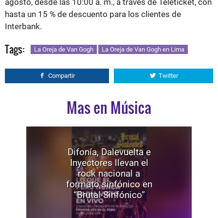
agosto, desde las 10:00 a. m., a través de Teleticket, con
hasta un 15 % de descuento para los clientes de
Interbank.
Tags:
La Oreja de Van Gogh
La Oreja de Van Gogh en Lima
Compartir
Twitter
Mas en Música
Difonía, Dalevuelta e
Inyectores llevan el
rock nacional a
formato sinfónico en
“Brutal Sinfónico”