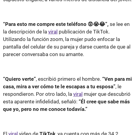
“Para esto me compre este teléfono 😡😭😂”,
se lee en
la descripción de la
viral
publicación de TikTok.
Utilizando la función zoom, la mujer pudo enfocar la
pantalla del celular de su pareja y darse cuenta de que al
parecer conversaba con su amante.
“Quiero verte”
, escribió primero el hombre.
“Ven para mi
casa, mira a ver cómo te le escapas a tu esposa”
, le
respondieron. Por otro lado, la
viral
mujer que descubrió
esta aparente infidelidad, señaló:
“Él cree que sabe más
que yo, pero no me conoce todavía.”
El
viral
video de
TikTok
, ya cuenta con más de 34.2