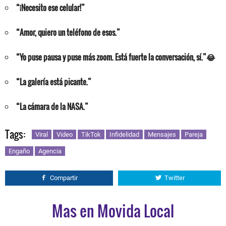
“¡Necesito ese celular!”
“Amor, quiero un teléfono de esos.”
“Yo puse pausa y puse más zoom. Está fuerte la conversación, sí.”😂
“La galería está picante.”
“La cámara de la NASA.”
Tags:
Viral
Video
TikTok
Infidelidad
Mensajes
Pareja
Engaño
Agencia
Compartir
Twitter
Mas en Movida Local