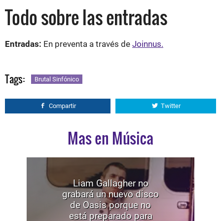
Todo sobre las entradas
Entradas:
En preventa a través de
Joinnus.
Tags:
Brutal Sinfónico
Compartir
Twitter
Mas en Música
Liam Gallagher no
grabará un nuevo disco
de Oasis porque no
está preparado para