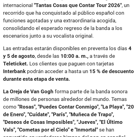
internacional
"Tantas Cosas que Contar Tour 2026"
, un
recorrido que ha conquistado al público español con
funciones agotadas y una extraordinaria acogida,
consolidando el esperado regreso de la banda a los
escenarios junto a su vocalista original.
Las entradas estarán disponibles en preventa los días
4
y 5 de agosto
, desde las
10:00 a. m.,
a través de
Teleticket.
Los clientes que paguen con tarjetas
Interbank
podrán acceder a hasta un
15 % de descuento
durante esta etapa de venta.
La Oreja de Van Gogh
forma parte de la banda sonora
de millones de personas alrededor del mundo. Temas
como
"Rosas", "Puedes Contar Conmigo", "La Playa", "20
de Enero", "Cuídate", "París", "Muñeca de Trapo",
"Deseos de Cosas Imposibles", "Jueves", "El Último
Vals", "Cometas por el Cielo" e "Inmortal"
se han