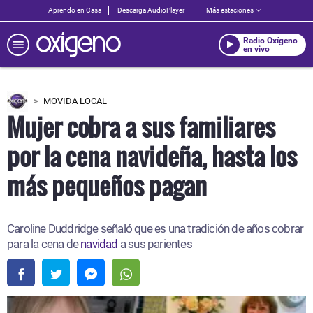
Aprendo en Casa
Descarga AudioPlayer
Más estaciones
Radio Oxígeno
en vivo
MOVIDA LOCAL
Mujer cobra a sus familiares
por la cena navideña, hasta los
más pequeños pagan
Caroline Duddridge señaló que es una tradición de años cobrar
para la cena de
navidad
a sus parientes