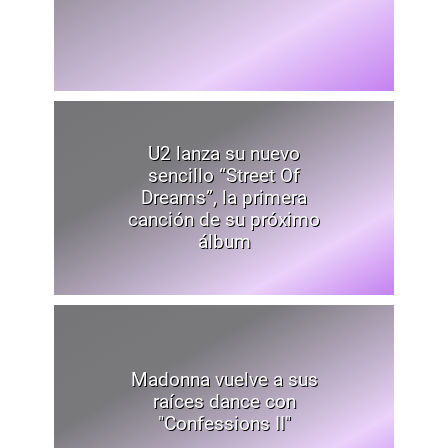
U2 lanza su nuevo
sencillo “Street Of
Dreams”, la primera
canción de su próximo
álbum
Madonna vuelve a sus
raíces dance con
"Confessions II"