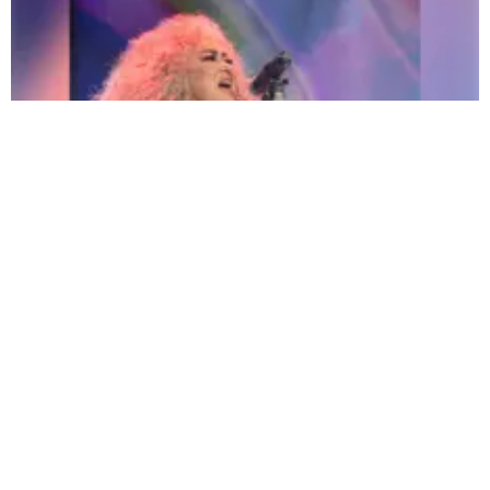
Amanda Miguel confirma su regreso a Perú: "¡Qué emoción volver a verlos!" |
Fuente:
Eva Ruiz |
Fotógrafo:
Eva Ruiz
Redacción Oxigeno
Viernes, 17 De Julio 2026 5:37 PM
Actualizado el 17 de julio del 2026 5:37 PM
Aunque aún faltan algunos meses para su esperada
llegada por primera vez al Perú, para su gran concierto
“
Él me mintió World Tour 2026”
, el próximo
21 de