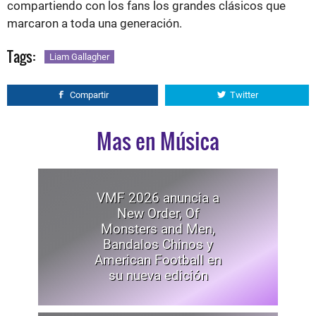
compartiendo con los fans los grandes clásicos que
marcaron a toda una generación.
Tags:
Liam Gallagher
Compartir
Twitter
Mas en Música
VMF 2026 anuncia a
New Order, Of
Monsters and Men,
Bandalos Chinos y
American Football en
su nueva edición