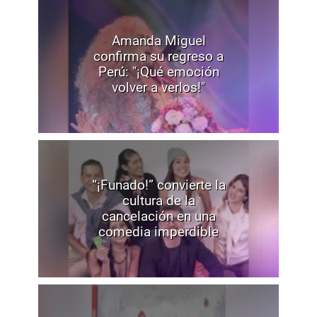
Amanda Miguel
confirma su regreso a
Perú: "¡Qué emoción
volver a verlos!"
“¡Funado!” convierte la
cultura de la
cancelación en una
comedia imperdible