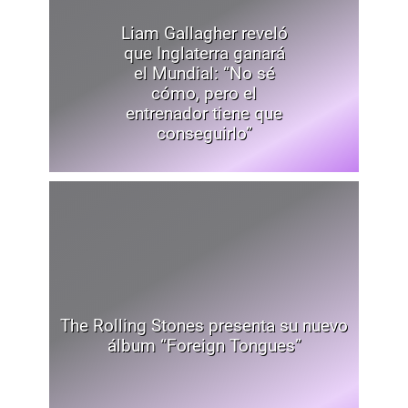
Liam Gallagher reveló
que Inglaterra ganará
el Mundial: “No sé
cómo, pero el
entrenador tiene que
conseguirlo”
The Rolling Stones presenta su nuevo
álbum “Foreign Tongues”