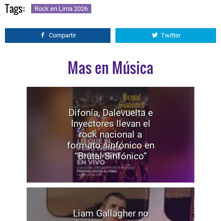
Tags:
Rock en Lima 2026
Compartir
Twitter
Mas en Música
Difonía, Dalevuelta e
Inyectores llevan el
rock nacional a
formato sinfónico en
“Brutal Sinfónico”
Liam Gallagher no