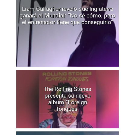
Liam Gallagher reveló que Inglaterra
ganará el Mundial: “No sé cómo, pero
el entrenador tiene que conseguirlo”
The Rolling Stones
presenta su nuevo
álbum “Foreign
Tongues”