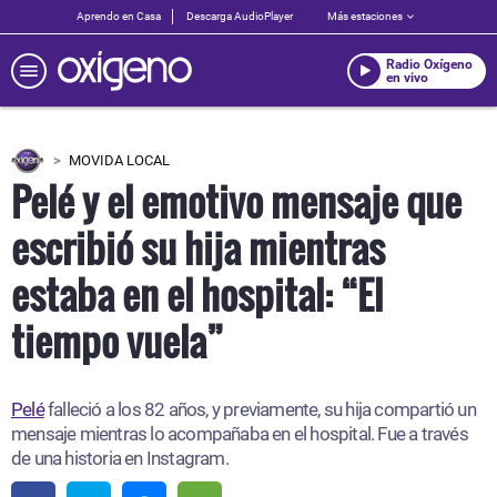
Aprendo en Casa
Descarga AudioPlayer
Más estaciones
Radio Oxígeno
en vivo
MOVIDA LOCAL
Pelé y el emotivo mensaje que
escribió su hija mientras
estaba en el hospital: “El
tiempo vuela”
Pelé
falleció a los 82 años, y previamente, su hija compartió un
mensaje mientras lo acompañaba en el hospital. Fue a través
de una historia en Instagram.