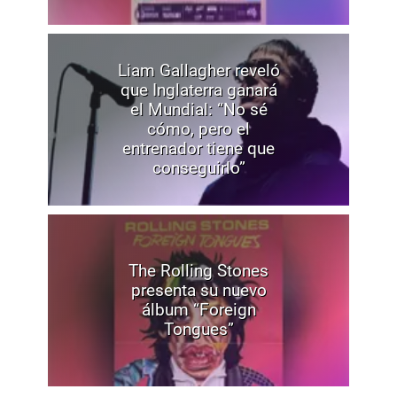
Liam Gallagher reveló
que Inglaterra ganará
el Mundial: “No sé
cómo, pero el
entrenador tiene que
conseguirlo”
The Rolling Stones
presenta su nuevo
álbum “Foreign
Tongues”