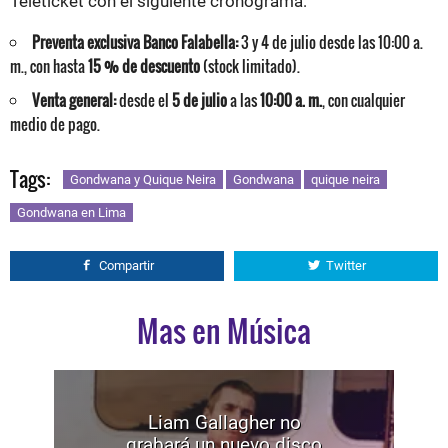
Teleticket con el siguiente cronograma:
Preventa exclusiva Banco Falabella:
3 y 4 de julio desde las 10:00 a.
m., con hasta
15 % de descuento
(stock limitado).
Venta general:
desde el
5 de julio
a las
10:00 a. m.
, con cualquier
medio de pago.
Tags:
Gondwana y Quique Neira
Gondwana
quique neira
Gondwana en Lima
Compartir
Twitter
Mas en Música
Liam Gallagher no
grabará un nuevo disco