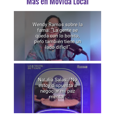
Mas en Movida Local
Wendy Ramos sobre la
fama: “La gente se
queda con lo bonito,
pero también tiene un
lado difícil”
Natalia Salas: “No
estoy dispuesta a
negociar mi paz
mental”