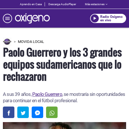
Aprendo en Casa
Descarga AudioPlayer
Más estaciones
Radio Oxígeno
en vivo
MOVIDA LOCAL
Paolo Guerrero y los 3 grandes
equipos sudamericanos que lo
rechazaron
A sus 39 años,
Paolo Guerrero
, se mostraría sin oportunidades
para continuar en el fútbol profesional.