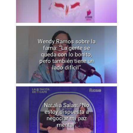
Wendy Ramos sobre la
fama: “La gente se
queda con lo bonito,
pero también tiene un
lado difícil”
Natalia Salas: “No
estoy dispuesta a
negociar mi paz
mental”