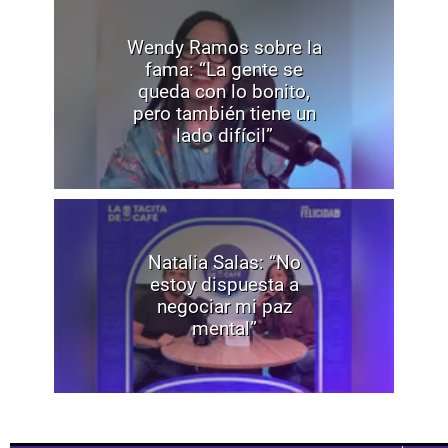
Wendy Ramos sobre la
fama: “La gente se
queda con lo bonito,
pero también tiene un
lado difícil”
Natalia Salas: “No
estoy dispuesta a
negociar mi paz
mental”