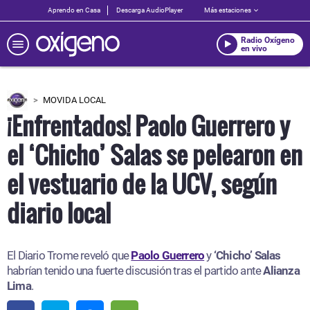
Aprendo en Casa
Descarga AudioPlayer
Más estaciones
Radio Oxígeno
en vivo
MOVIDA LOCAL
¡Enfrentados! Paolo Guerrero y
el ‘Chicho’ Salas se pelearon en
el vestuario de la UCV, según
diario local
El Diario Trome reveló que
Paolo Guerrero
y
‘Chicho’ Salas
habrían tenido una fuerte discusión tras el partido ante
Alianza
Lima
.