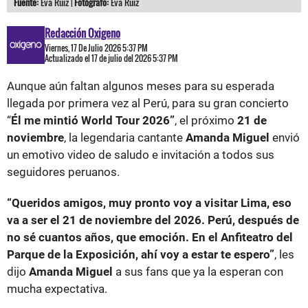
Fuente:
Eva Ruiz |
Fotógrafo:
Eva Ruiz
Redacción Oxigeno
Viernes, 17 De Julio 2026 5:37 PM
Actualizado el 17 de julio del 2026 5:37 PM
Aunque aún faltan algunos meses para su esperada
llegada por primera vez al Perú, para su gran concierto
“
Él me mintió World Tour 2026”
, el próximo
21 de
noviembre
, la legendaria cantante
Amanda Miguel
envió
un emotivo video de saludo e invitación a todos sus
seguidores peruanos.
“Queridos amigos, muy pronto voy a visitar Lima, eso
va a ser el 21 de noviembre del 2026. Perú, después de
no sé cuantos años, que emoción. En el Anfiteatro del
Parque de la Exposición, ahí voy a estar te espero”
, les
dijo
Amanda Miguel
a sus fans que ya la esperan con
mucha expectativa.