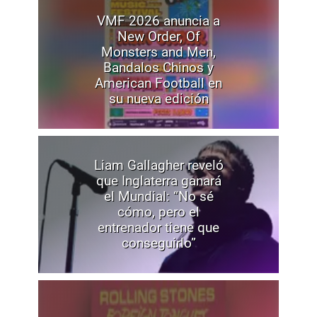
VMF 2026 anuncia a
New Order, Of
Monsters and Men,
Bandalos Chinos y
American Football en
su nueva edición
Liam Gallagher reveló
que Inglaterra ganará
el Mundial: “No sé
cómo, pero el
entrenador tiene que
conseguirlo”