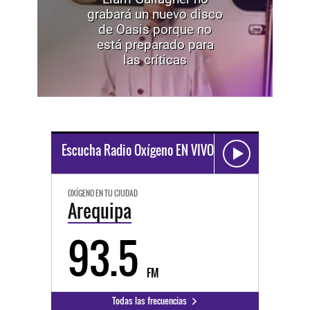
grabará un nuevo disco
de Oasis porque no
está preparado para
las críticas
Escucha Radio Oxígeno EN VIVO
OXÍGENO EN TU CIUDAD
Arequipa
93.5
FM
Todas las frecuencias