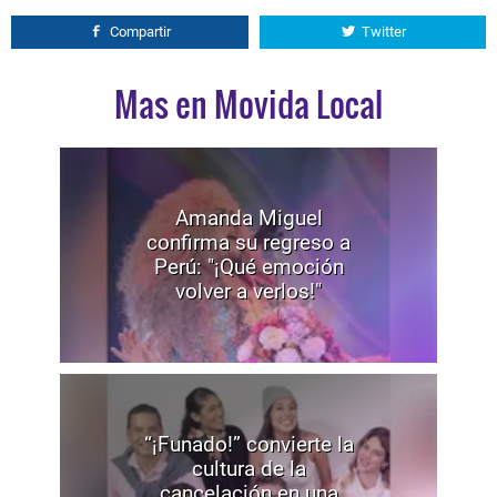
Compartir
Twitter
Mas en Movida Local
Amanda Miguel
confirma su regreso a
Perú: "¡Qué emoción
volver a verlos!"
“¡Funado!” convierte la
cultura de la
cancelación en una