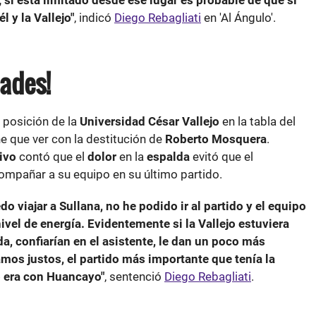
r; si está limitado desde ese lugar es probable de que sí
 y la Vallejo"
, indicó
Diego Rebagliati
en 'Al Ángulo'.
tades!
 posición de la
Universidad César Vallejo
en la tabla del
e que ver con la destitución de
Roberto Mosquera
.
ivo
contó que el
dolor
en la
espalda
evitó que el
mpañar a su equipo en su último partido.
do viajar a Sullana, no he podido ir al partido y el equipo
ivel de energía. Evidentemente si la Vallejo estuviera
da, confiarían en el asistente, le dan un poco más
mos justos, el partido más importante que tenía la
o era con Huancayo"
, sentenció
Diego Rebagliati
.