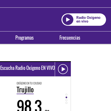
Radio Oxígeno
en vivo
Programas
Frecuencias
Escucha Radio Oxígeno EN VIVO
OXÍGENO EN TU CIUDAD
OXÍGENO EN TU CIUDAD
Trujillo
Huancayo
98.3
94.3