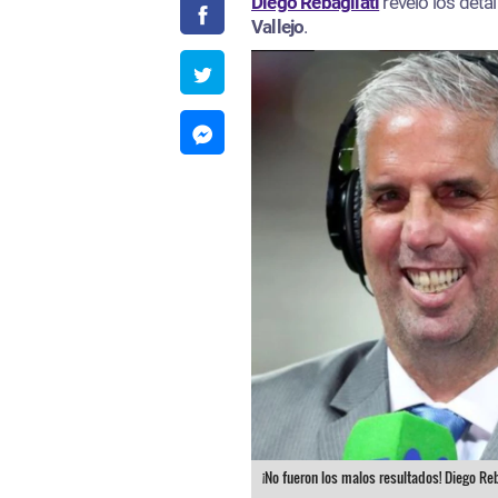
Diego Rebagliati
reveló los detal
Vallejo
.
¡No fueron los malos resultados! Diego Re