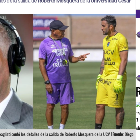
FM
les de la salida de
Roberto Mosquera
de la
Universidad César
1
bagliati contó los detalles de la salida de Roberto Mosquera de la UCV |
Fuente:
Diego