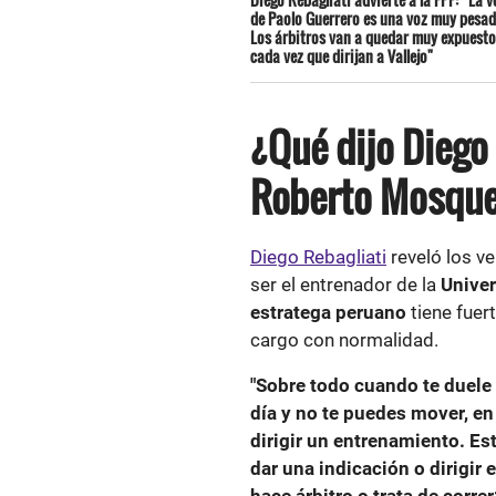
de Paolo Guerrero es una voz muy pesad
Los árbitros van a quedar muy expuest
cada vez que dirijan a Vallejo"
¿Qué dijo Diego 
Roberto Mosque
Diego Rebagliati
reveló los v
ser el entrenador de la
Univer
estratega peruano
tiene fuer
cargo con normalidad.
"Sobre todo cuando te duele l
día y no te puedes mover, e
dirigir un entrenamiento. Es
dar una indicación o dirigir 