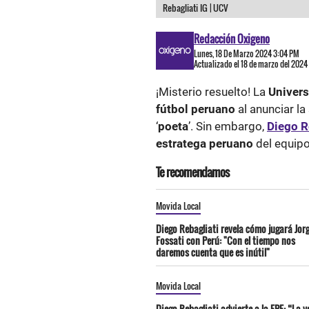
Rebagliati IG | UCV
Redacción Oxigeno
Lunes, 18 De Marzo 2024 3:04 PM
Actualizado el 18 de marzo del 2024
¡Misterio resuelto! La
Univers
fútbol peruano
al anunciar la
‘
poeta
’. Sin embargo,
Diego R
estratega peruano
del equip
Te recomendamos
Movida Local
Diego Rebagliati revela cómo jugará Jor
Fossati con Perú: "Con el tiempo nos
daremos cuenta que es inútil"
Movida Local
Diego Rebagliati advierte a la FPF: “La v