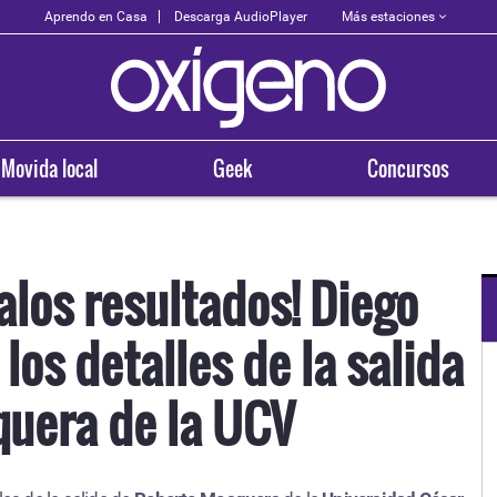
Más estaciones
Aprendo en Casa
Descarga AudioPlayer
Movida local
Geek
Concursos
alos resultados! Diego
los detalles de la salida
OXÍGENO EN TU CIUDAD
Arequipa
uera de la UCV
93.5