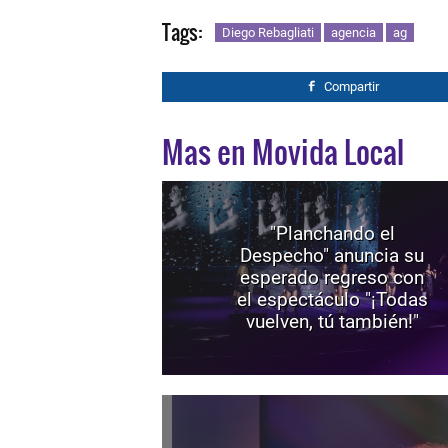
Tags:
Diego Rebagliati
agencia
ag
Compartir
Mas en Movida Local
"Planchando el
Despecho" anuncia su
esperado regreso con
el espectáculo "¡Todas
vuelven, tú también!"