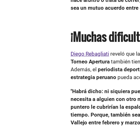
hace árbitro o trata de corre
sea un mutuo acuerdo entre él
¡Muchas dificul
Diego Rebagliati
reveló que la
Torneo Apertura
también tien
Además, el
periodista deport
estrategia peruano
pueda aco
"Habrá dicho: ni siquiera pue
necesita a alguien con otro n
puntero le cubrirían la espal
tiempo. Porque, también sea
Vallejo entre febrero y marz