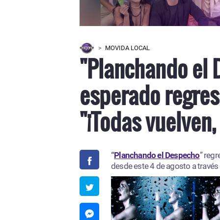
MOVIDA LOCAL
"Planchando el 
esperado regres
"¡Todas vuelven,
“
Planchando el Despecho
” regr
desde este 4 de agosto a través