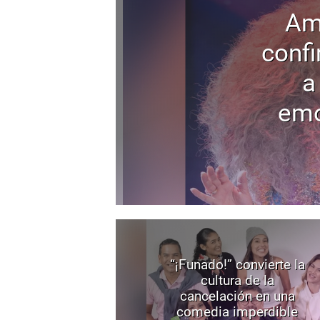
Am
confi
a
emo
“¡Funado!” convierte la
cultura de la
cancelación en una
comedia imperdible