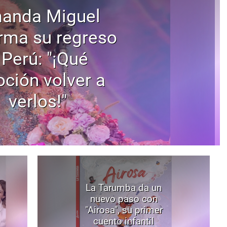
anda Miguel
rma su regreso
 Perú: "¡Qué
ción volver a
verlos!"
La Tarumba da un
nuevo paso con
"Airosa", su primer
cuento infantil