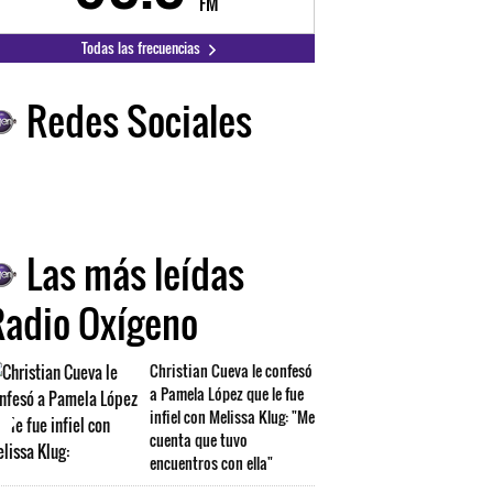
FM
FM
Todas las frecuencias
Redes Sociales
Las más leídas
Radio Oxígeno
Christian Cueva le confesó
a Pamela López que le fue
infiel con Melissa Klug: "Me
cuenta que tuvo
encuentros con ella"