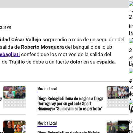
2
 3:04 PM
idad César Vallejo
sorprendió a más de un seguidor del
 salida de
Roberto Mosquera
del banquillo del club
3
ebagliati
confesó que los motivos de la salida del
o de
Trujillo
se debe a un fuerte
dolor
en su
espalda
.
4
Movida Local
ge
Diego Rebagliati llena de elogios a Diego
Dorregaray por su gol ante Sport
Huancayo: "Su movimiento es perfecto"
5
Movida Local
oz
Diego Rebagliati se rinde ante Matute,