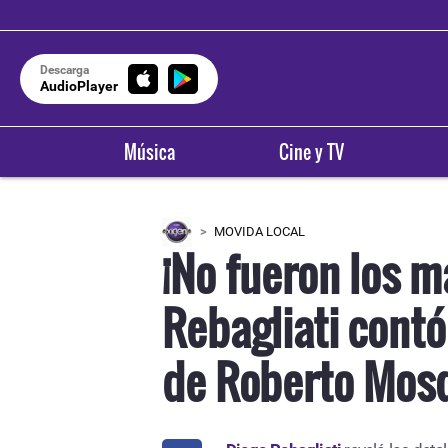
Descarga
AudioPlayer
Música
Cine y TV
MOVIDA LOCAL
¡No fueron los m
Rebagliati contó 
de Roberto Mosq