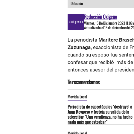
Difusión
Redacción Oxigeno
Viernes, 15 De Diciembre 2023 11:08
Actualizado el 15 de diciembre del 
La periodista
Maritere Brasc
Zuzunaga,
exaccionista de Fr
cuando su esposo fue sentenci
confesar que recibió más de 
entonces asesor del preside
Te recomendamos
Movida Local
Periodista de espectáculos 'destruye' a
Juan Reynoso y festeja su salida de la
selección: "Una vergüenza, no ha hecho
nada más que estorbar"
Movida Local