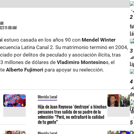
2
 AM
2023 11:08 AM
hi
estuvo casada en los años 90 con
Mendel Winter
ecuencia Latina Canal 2. Su matrimonio terminó en 2004,
3
ado por delitos de peculado y asociación ilícita, tras
3 millones de dólares de
Vladimiro Montesino
s, el
nte
Alberto Fujimori
para apoyar su reelección.
4
Movida Local
Hija de Juan Reynoso 'destruye' a hinchas
peruanos tras salida de su padre de la
selección: “Perú, no extrañaré la calidad
de tu gente”
5
Movida Local