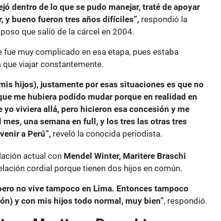
jó dentro de lo que se pudo manejar, traté de apoyar
, y bueno fueron tres años difíciles”,
respondió la
poso que salió de la cárcel en 2004.
 fue muy complicado en esa etapa, pues estaba
a que viajar constantemente.
 mis hijos), justamente por esas situaciones es que no
ue me hubiera podido mudar porque en realidad en
e yo viviera allá, pero hicieron esa concesión y me
 mes, una semana en full, y los tres las otras tres
enir a Perú”,
reveló la conocida periodista.
lación actual con
Mendel Winter, Maritere Braschi
lación cordial porque tienen dos hijos en común.
, pero no vive tampoco en Lima. Entonces tampoco
n) y con mis hijos todo normal, muy bien”
, respondió.