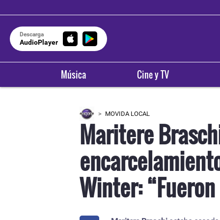
Descarga
AudioPlayer
Música
Cine y TV
MOVIDA LOCAL
Maritere Brasch
encarcelamient
Winter: “Fueron 