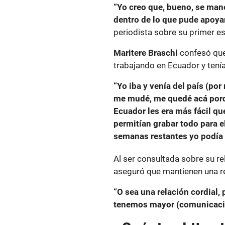
“Yo creo que, bueno, se mane
dentro de lo que pude apoyar
periodista sobre su primer es
Maritere Braschi
confesó que
trabajando en Ecuador y tení
“Yo iba y venía del país (por
me mudé, me quedé acá porq
Ecuador les era más fácil qu
permitían grabar todo para el
semanas restantes yo podía v
Al ser consultada sobre su re
aseguró que mantienen una re
“O sea una relación cordial
tenemos mayor (comunicació