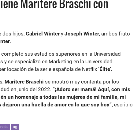
tiene Maritere Braschi con
 dos hijos,
Gabriel Winter
y
Joseph Winter
, ambos fruto
nter.
completó sus estudios superiores en la Universidad
s y se especializó en Marketing en la Universidad
er locación de la serie española de Netflix
‘Élite’.
s,
Maritere Braschi
se mostró muy contenta por los
raduó en junio del 2022.
“¡Adoro ser mamá! Aquí, con mis
ién un homenaje a todas las mujeres de mi familia, mi
s dejaron una huella de amor en lo que soy hoy”,
escribió
ncia
ag