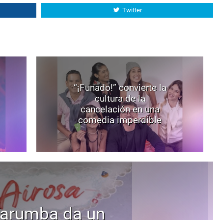
Twitter
“¡Funado!” convierte la
cultura de la
cancelación en una
comedia imperdible
Tarumba da un