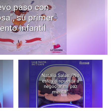
evo paso con
osa", su primer
ento infantil
Natalia Salas: “No
estoy dispuesta a
negociar mi paz
mental”