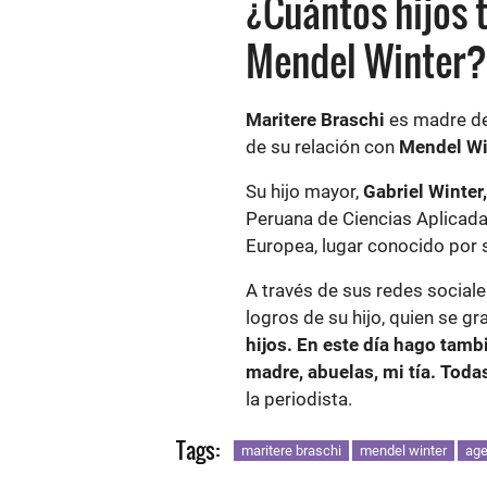
¿Cuántos hijos 
Mendel Winter?
Maritere Braschi
es madre de
de su relación con
Mendel Wi
Su hijo mayor,
Gabriel Winter,
Peruana de Ciencias Aplicada
Europea, lugar conocido por s
A través de sus redes sociale
logros de su hijo, quien se g
hijos. En este día hago tamb
madre, abuelas, mi tía. Toda
la periodista.
Tags:
maritere braschi
mendel winter
age