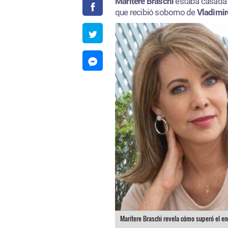
Maritere Braschi
estaba casada
que recibió soborno de
Vladimi
Maritere Braschi revela cómo superó el en