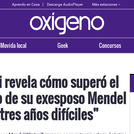
Más estaciones
Aprendo en Casa
Descarga AudioPlayer
Movida local
Geek
Concursos
i revela cómo superó el
o de su exesposo Mendel
OXÍGENO EN TU CIUDAD
Arequipa
tres años difíciles”
93.5