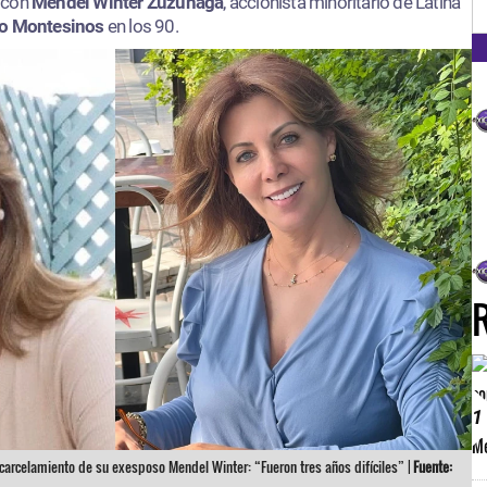
FM
 con
Mendel Winter Zuzunaga
, accionista minoritario de Latina
ro Montesinos
en los 90.
1
carcelamiento de su exesposo Mendel Winter: “Fueron tres años difíciles” |
Fuente: