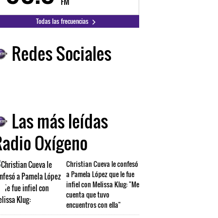
FM
FM
Todas las frecuencias
Redes Sociales
Las más leídas
Radio Oxígeno
Christian Cueva le confesó
a Pamela López que le fue
infiel con Melissa Klug: "Me
cuenta que tuvo
encuentros con ella"