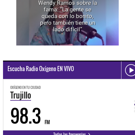
Wendy Ramos sobre la
fama: “La gente se
queda con lo bonito,
pero también tiene un
lado difícil”
Escucha Radio Oxígeno EN VIVO
OXÍGENO EN TU CIUDAD
Trujillo
98.3
FM
Todas las frecuencias