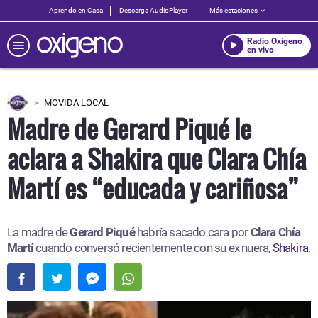
Aprendo en Casa
Descarga AudioPlayer
Más estaciones
Radio Oxígeno
en vivo
MOVIDA LOCAL
Madre de Gerard Piqué le
aclara a Shakira que Clara Chía
Martí es “educada y cariñosa”
La madre de
Gerard Piqué
habría sacado cara por
Clara Chía
Martí
cuando conversó recientemente con su ex nuera,
Shakira
.