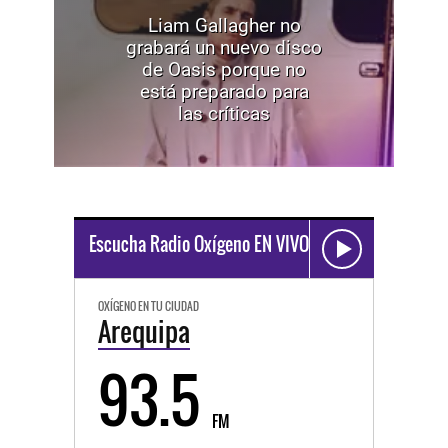
Liam Gallagher no
grabará un nuevo disco
de Oasis porque no
está preparado para
las críticas
Escucha Radio Oxígeno EN VIVO
OXÍGENO EN TU CIUDAD
Arequipa
93.5
FM