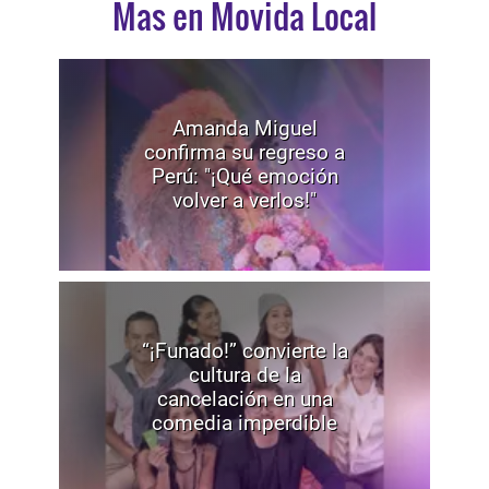
Mas en Movida Local
Amanda Miguel
confirma su regreso a
Perú: "¡Qué emoción
volver a verlos!"
“¡Funado!” convierte la
cultura de la
cancelación en una
comedia imperdible