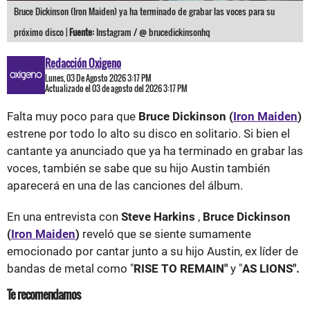
Bruce Dickinson (Iron Maiden) ya ha terminado de grabar las voces para su
próximo disco |
Fuente:
Instagram / @ brucedickinsonhq
Redacción Oxigeno
Lunes, 03 De Agosto 2026 3:17 PM
Actualizado el 03 de agosto del 2026 3:17 PM
Falta muy poco para que
Bruce Dickinson (
Iron Maiden
)
estrene por todo lo alto su disco en solitario. Si bien el
cantante ya anunciado que ya ha terminado en grabar las
voces, también se sabe que su hijo Austin también
aparecerá en una de las canciones del álbum.
En una entrevista con
Steve Harkins
,
Bruce Dickinson
(
Iron Maiden
)
reveló que se siente sumamente
emocionado por cantar junto a su hijo Austin, ex líder de
bandas de metal como "
RISE TO REMAIN"
y "
AS LIONS".
Te recomendamos