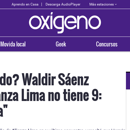
Más estaciones
Aprendo en Casa
Descarga AudioPlayer
Movida local
Geek
Concursos
rdo? Waldir Sáenz
nza Lima no tiene 9:
OXÍGENO EN TU CIUDAD
Arequipa
a"
93.5