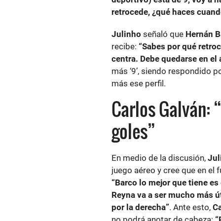
retrocede, ¿qué haces cuand
Julinho
señaló que
Hernán B
recibe:
“Sabes por qué retroc
centra. Debe quedarse en el 
más ‘9’, siendo respondido p
más ese perfil.
Carlos Galván: 
goles”
En medio de la discusión,
Jul
juego aéreo y cree que en el f
“Barco lo mejor que tiene es
Reyna va a ser mucho más úti
por la derecha”
. Ante esto,
Ca
no podrá anotar de cabeza:
“