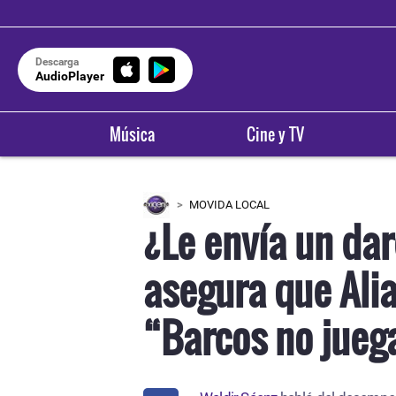
Descarga
AudioPlayer
Música
Cine y TV
MOVIDA LOCAL
¿Le envía un da
asegura que Alia
“Barcos no jueg