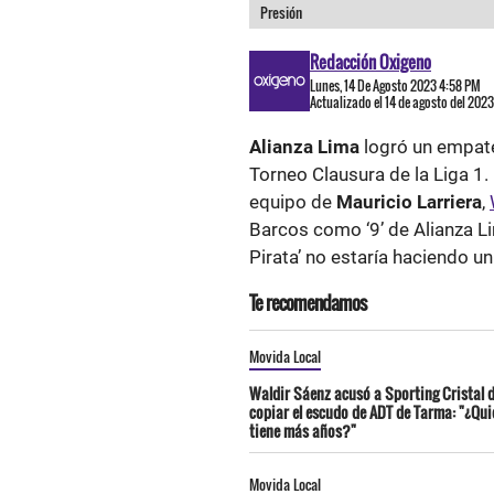
Presión
Redacción Oxigeno
Lunes, 14 De Agosto 2023 4:58 PM
Actualizado el 14 de agosto del 202
Alianza Lima
logró un empate 
Torneo Clausura de la Liga 1
equipo de
Mauricio Larriera
,
Barcos como ‘9’ de Alianza Li
Pirata’ no estaría haciendo un
Te recomendamos
Movida Local
Waldir Sáenz acusó a Sporting Cristal 
copiar el escudo de ADT de Tarma: "¿Qui
tiene más años?"
Movida Local