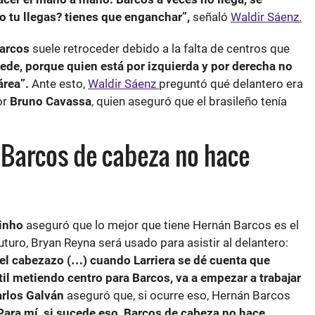
o tu llegas? tienes que enganchar”,
señaló
Waldir Sáenz.
arcos
suele retroceder debido a la falta de centros que
ede, porque quien está por izquierda y por derecha no
área”.
Ante esto,
Waldir Sáenz
preguntó qué delantero era
or
Bruno Cavassa
, quien aseguró que el brasileño tenía
“Barcos de cabeza no hace
inho
aseguró que lo mejor que tiene Hernán Barcos es el
uturo, Bryan Reyna será usado para asistir al delantero:
 el cabezazo (…) cuando Larriera se dé cuenta que
l metiendo centro para Barcos, va a empezar a trabajar
rlos Galván
aseguró que, si ocurre eso, Hernán Barcos
Para mí, si sucede eso, Barcos de cabeza no hace