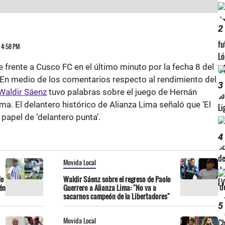
2
3 4:58 PM
frente a Cusco FC en el último minuto por la fecha 8 del
. En medio de los comentarios respecto al rendimiento del
3
Waldir Sáenz
tuvo palabras sobre el juego de Hernán
ma. El delantero histórico de Alianza Lima señaló que ‘El
 papel de ‘delantero punta’.
4
Movida Local
de
Waldir Sáenz sobre el regreso de Paolo
én
Guerrero a Alianza Lima: "No va a
sacarnos campeón de la Libertadores"
5
Movida Local