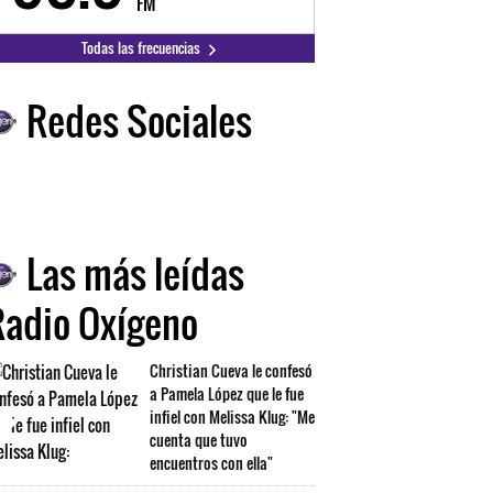
FM
FM
Todas las frecuencias
Redes Sociales
Las más leídas
Radio Oxígeno
Christian Cueva le confesó
a Pamela López que le fue
infiel con Melissa Klug: "Me
cuenta que tuvo
encuentros con ella"