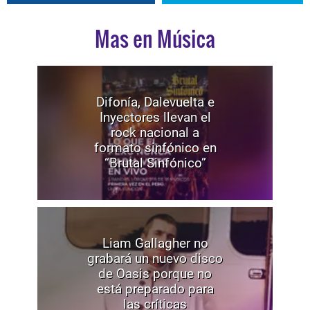
Mas en Música
Difonía, Dalevuelta e
Inyectores llevan el
rock nacional a
formato sinfónico en
“Brutal Sinfónico”
Liam Gallagher no
grabará un nuevo disco
de Oasis porque no
está preparado para
las críticas