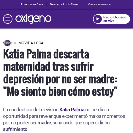
Aprendo en Casa
Descarga AudioPlayer
Más estaciones
Radio Oxígeno
en vivo
MOVIDA LOCAL
Katia Palma descarta
maternidad tras sufrir
depresión por no ser madre:
"Me siento bien cómo estoy"
La conductora de televisión
Katia Palma
no perdió la
oportunidad para revelar que experimentó malos momentos
por no poder ser
madre
, señalando que superó dicho
sufrimiento
.