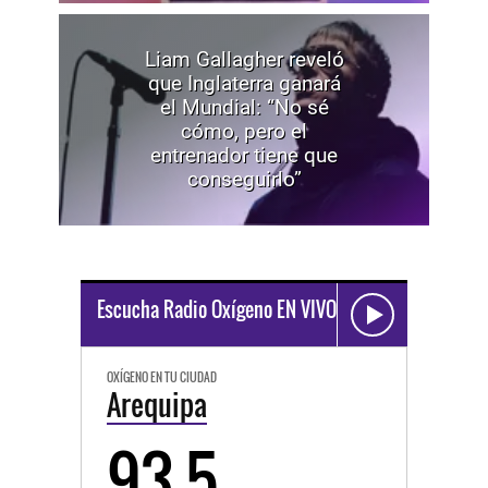
Liam Gallagher reveló
que Inglaterra ganará
el Mundial: “No sé
cómo, pero el
entrenador tiene que
conseguirlo”
Escucha Radio Oxígeno EN VIVO
OXÍGENO EN TU CIUDAD
Arequipa
93.5