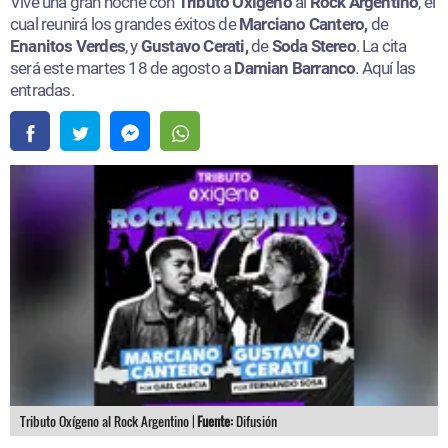
Vive una gran noche con
Tributo Oxígeno
al
Rock Argentino
, el
cual reunirá los grandes éxitos de
Marciano Cantero,
de
Enanitos Verdes
, y
Gustavo Cerati,
de
Soda Stereo
. La cita
será este martes 18 de agosto a
Damian Barranco
. Aquí las
entradas.​
Tributo Oxígeno al Rock Argentino |
Fuente:
Difusión