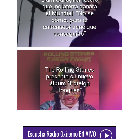
que Inglaterra ganará
el Mundial: “No sé
cómo, pero el
entrenador tiene que
conseguirlo”
The Rolling Stones
presenta su nuevo
álbum “Foreign
Tongues”
Escucha Radio Oxígeno EN VIVO