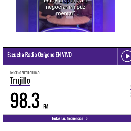
estoy dispuesta a
negociar mi paz
mental”
Escucha Radio Oxígeno EN VIVO
OXÍGENO EN TU CIUDAD
Trujillo
98.3
FM
Todas las frecuencias