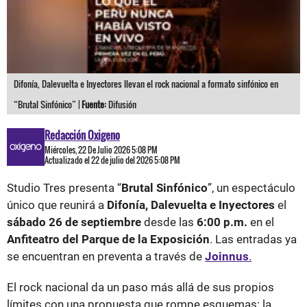
Difonía, Dalevuelta e Inyectores llevan el rock nacional a formato sinfónico en
“Brutal Sinfónico” |
Fuente:
Difusión
Redacción Oxigeno
Miércoles, 22 De Julio 2026 5:08 PM
Actualizado el 22 de julio del 2026 5:08 PM
Studio Tres presenta “
Brutal Sinfónico
”, un espectáculo
único que reunirá a
Difonía, Dalevuelta e Inyectores
el
sábado 26 de septiembre
desde las
6:00 p.m.
en el
Anfiteatro del Parque de la Exposición
. Las entradas ya
se encuentran en preventa a través de
Joinnus
.
El rock nacional da un paso más allá de sus propios
límites con una propuesta que rompe esquemas: la