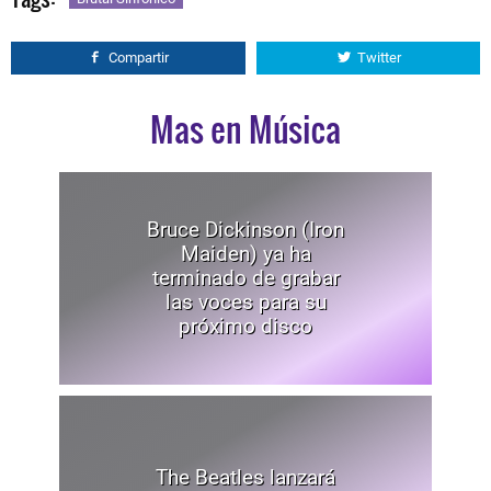
Compartir
Twitter
Mas en Música
Bruce Dickinson (Iron
Maiden) ya ha
terminado de grabar
las voces para su
próximo disco
The Beatles lanzará