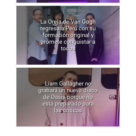
La Oreja de Van Gogh
regresa a Perú con su
formación original y
promete conquistar a
todos
Liam Gallagher no
grabará un nuevo disco
de Oasis porque no
está preparado para
las críticas