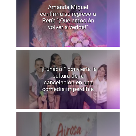
Amanda Miguel
confirma su regreso a
Perú: "¡Qué emoción
volver a verlos!"
“¡Funado!” convierte la
cultura de la
cancelación en una
comedia imperdible