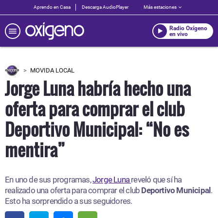
Aprendo en Casa
Descarga AudioPlayer
Más estaciones
Radio Oxígeno
en vivo
MOVIDA LOCAL
Jorge Luna habría hecho una
oferta para comprar el club
Deportivo Municipal: “No es
mentira”
En uno de sus programas,
Jorge Luna
reveló que sí ha
realizado una oferta para comprar el club
Deportivo Municipal
.
Esto ha sorprendido a sus seguidores.