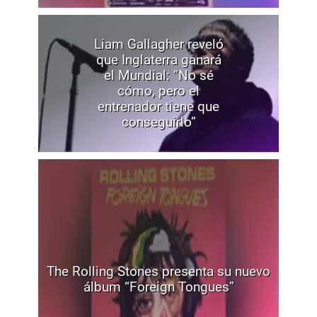
Liam Gallagher reveló
que Inglaterra ganará
el Mundial: “No sé
cómo, pero el
entrenador tiene que
conseguirlo”
The Rolling Stones presenta su nuevo
álbum “Foreign Tongues”