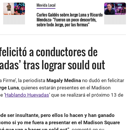
Movida Local
Carlos Galdós sobre Jorge Luna y Ricardo
Mendoza: "Fueron un poco descortés,
sobre todo Jorge, por las formas"
elicitó a conductores de
das’ tras lograr sould out
 Firme’, la periodista
Magaly Medina
no dudó en felicitar
rge Luna
, quienes estarán presentes en el Madison
e ‘
Hablando Huevadas
’ que se realizará el próximo 13 de
e ser insultante, pero ellos lo hacen y han ganado
omo si yo me fuera a presentar en el Madison Square
sé que van a hacer un sold out”,
comentó en su