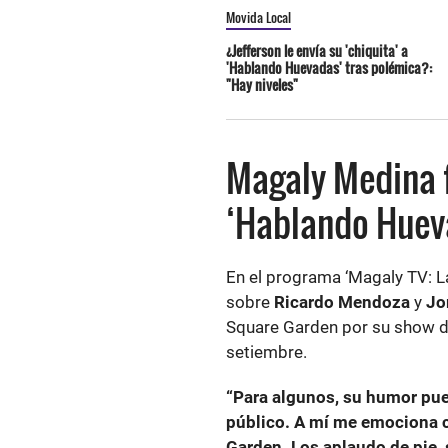
Movida Local
¿Jefferson le envía su 'chiquita' a
'Hablando Huevadas' tras polémica?:
"Hay niveles"
Magaly Medina f
‘Hablando Hueva
En el programa ‘Magaly TV: La
sobre
Ricardo Mendoza
y
Jo
Square Garden por su show d
setiembre.
“Para algunos, su humor pued
público. A mí me emociona c
Garden. Los aplaudo de pie, 