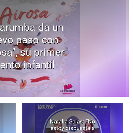
Tarumba da un
evo paso con
osa", su primer
ento infantil
Natalia Salas: “No
estoy dispuesta a