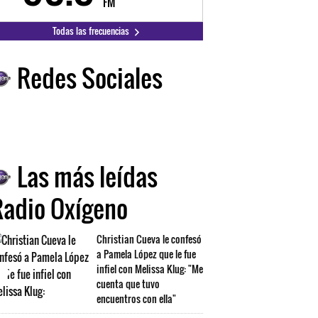
FM
FM
Todas las frecuencias
Redes Sociales
Las más leídas
Radio Oxígeno
Christian Cueva le confesó
a Pamela López que le fue
infiel con Melissa Klug: "Me
cuenta que tuvo
encuentros con ella"