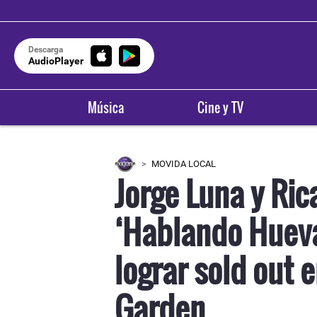
Descarga
AudioPlayer
Música
Cine y TV
MOVIDA LOCAL
Jorge Luna y Ri
‘Hablando Hueva
lograr sold out 
Garden