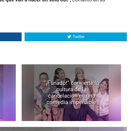
Twitter
“¡Funado!” convierte la
cultura de la
cancelación en una
comedia imperdible