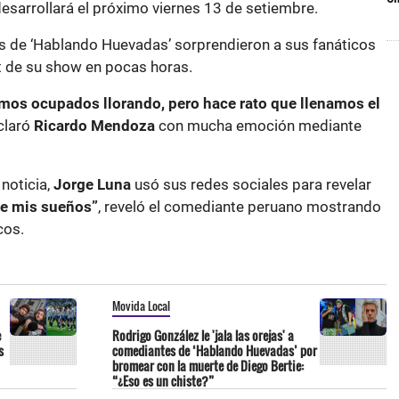
esarrollará el próximo viernes 13 de setiembre.
s de ‘Hablando Huevadas’ sorprendieron a sus fanáticos
ut de su show en pocas horas.
amos ocupados llorando, pero hace rato que llenamos el
eclaró
Ricardo Mendoza
con mucha emoción mediante
noticia,
Jorge Luna
usó sus redes sociales para revelar
de mis sueños”
, reveló el comediante peruano mostrando
icos.
Movida Local
e
Rodrigo González le 'jala las orejas' a
s
comediantes de ‘Hablando Huevadas’ por
bromear con la muerte de Diego Bertie:
“¿Eso es un chiste?”