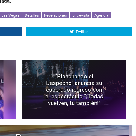
nada.”
Las Vegas
Detalles
Revelaciones
Entrevista
Agencia
Twitter
"Planchando el
Despecho" anuncia su
esperado regreso con
el espectáculo "¡Todas
vuelven, tú también!"