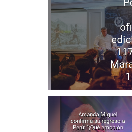
P
of
edic
117
Mara
1
Amanda Miguel
confirma su regreso a
Perú: "¡Qué emoción