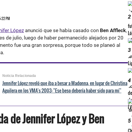
2
 5:22 PM
nifer López
anunció que se había casado con
Ben Affleck
,
s de julio, luego de haber permanecido alejados por 20
ento fue una gran sorpresa, porque todo se planeó al
3
a.
Noticia Relacionada
4
Jennifer López reveló que iba a besar a Madonna, en lugar de Christina
Aguilera en los VMA’s 2003: "Ese beso debería haber sido para mí”
da de Jennifer López y Ben
5