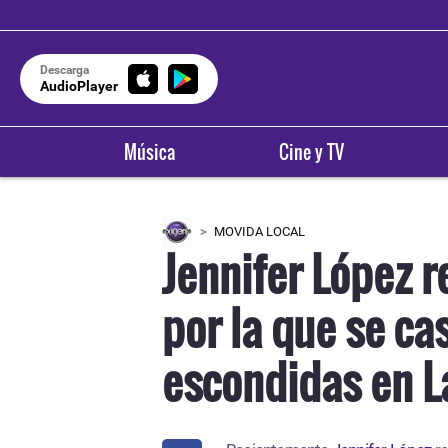
Descarga
AudioPlayer
Música
Cine y TV
MOVIDA LOCAL
Jennifer López r
por la que se ca
escondidas en L