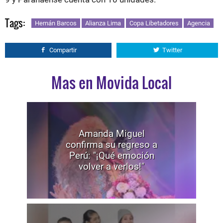
Tags:
Hernán Barcos
Alianza Lima
Copa Libetadores
Agencia
Compartir
Twitter
Mas en Movida Local
Amanda Miguel
confirma su regreso a
Perú: "¡Qué emoción
volver a verlos!"