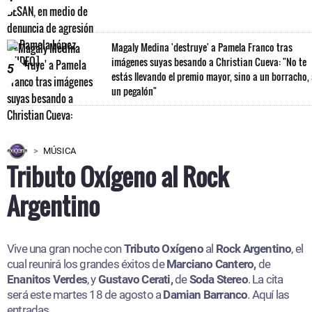
Magaly Medina 'destruye' a Pamela Franco tras
imágenes suyas besando a Christian Cueva: "No te
5
estás llevando el premio mayor, sino a un borracho,
un pegalón"
MÚSICA
Tributo Oxígeno al Rock
Argentino
Vive una gran noche con
Tributo Oxígeno
al
Rock Argentino
, el
cual reunirá los grandes éxitos de
Marciano Cantero,
de
Enanitos Verdes
, y
Gustavo Cerati,
de
Soda Stereo
. La cita
será este martes 18 de agosto a
Damian Barranco
. Aquí las
entradas.​