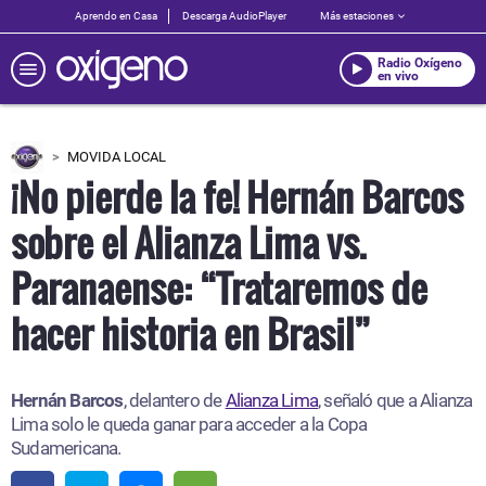
Aprendo en Casa
Descarga AudioPlayer
Más estaciones
Radio Oxígeno
en vivo
MOVIDA LOCAL
¡No pierde la fe! Hernán Barcos
sobre el Alianza Lima vs.
Paranaense: “Trataremos de
hacer historia en Brasil”
Hernán Barcos
, delantero de
Alianza Lima
, señaló que a Alianza
Lima solo le queda ganar para acceder a la Copa
Sudamericana.