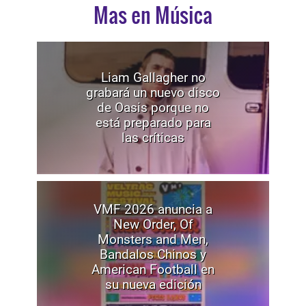
Mas en Música
Liam Gallagher no
grabará un nuevo disco
de Oasis porque no
está preparado para
las críticas
VMF 2026 anuncia a
New Order, Of
Monsters and Men,
Bandalos Chinos y
American Football en
su nueva edición