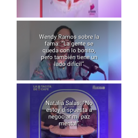
Wendy Ramos sobre la
fama: “La gente se
queda con lo bonito,
pero también tiene un
lado difícil”
Natalia Salas: “No
estoy dispuesta a
negociar mi paz
mental”