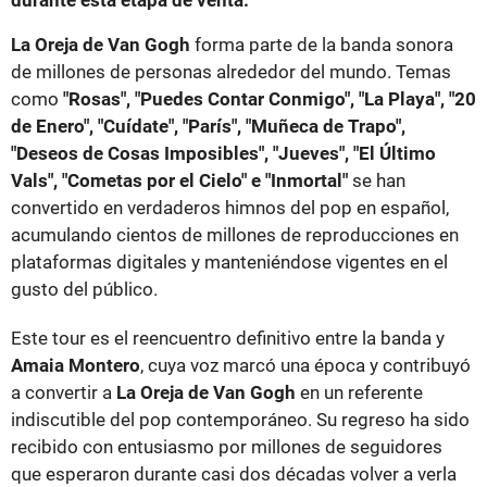
durante esta etapa de venta.
La Oreja de Van Gogh
forma parte de la banda sonora
de millones de personas alrededor del mundo. Temas
como
"Rosas", "Puedes Contar Conmigo", "La Playa", "20
de Enero", "Cuídate", "París", "Muñeca de Trapo",
"Deseos de Cosas Imposibles", "Jueves", "El Último
Vals", "Cometas por el Cielo" e "Inmortal"
se han
convertido en verdaderos himnos del pop en español,
acumulando cientos de millones de reproducciones en
plataformas digitales y manteniéndose vigentes en el
gusto del público.
Este tour es el reencuentro definitivo entre la banda y
Amaia Montero
, cuya voz marcó una época y contribuyó
a convertir a
La Oreja de Van Gogh
en un referente
indiscutible del pop contemporáneo. Su regreso ha sido
recibido con entusiasmo por millones de seguidores
que esperaron durante casi dos décadas volver a verla