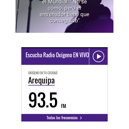
el Mundial: “No sé
cómo, pero el
entrenador tiene que
conseguirlo”
Escucha Radio Oxígeno EN VIVO
OXÍGENO EN TU CIUDAD
Arequipa
93.5
FM
Todas las frecuencias