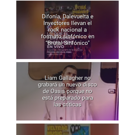
Difonía, Dalevuelta e
Inyectores llevan el
rock nacional a
formato sinfónico en
“Brutal Sinfónico”
Liam Gallagher no
grabará un nuevo disco
de Oasis porque no
está preparado para
las críticas