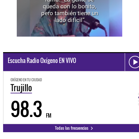
queda con lo bonito,
pero también tiene un
lado difícil”
Escucha Radio Oxígeno EN VIVO
OXÍGENO EN TU CIUDAD
Trujillo
98.3
FM
Todas las frecuencias