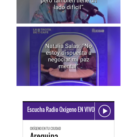
pero también tiene un
lado difícil”
Natalia Salas: “No
estoy dispuesta a
negociar mi paz
mental”
Escucha Radio Oxígeno EN VIVO
OXÍGENO EN TU CIUDAD
Arequipa