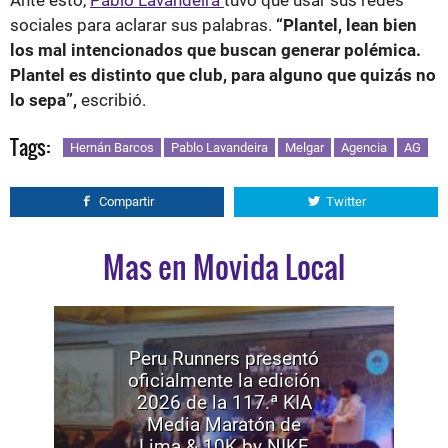
sociales para aclarar sus palabras.
“Plantel, lean bien
los mal intencionados que buscan generar polémica.
Plantel es distinto que club, para alguno que quizás no
lo sepa”,
escribió.
Tags:
Hernán Barcos
Pablo Lavandeira
Melgar
Agencia
AG
Compartir
Twitter
Mas en Movida Local
Peru Runners presentó
oficialmente la edición
2026 de la 117.ª KIA
Media Maratón de
Lima & 10K by NIKE