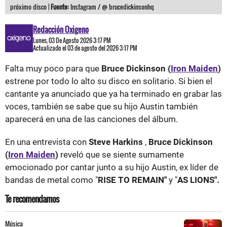
próximo disco |
Fuente:
Instagram / @ brucedickinsonhq
Redacción Oxigeno
Lunes, 03 De Agosto 2026 3:17 PM
Actualizado el 03 de agosto del 2026 3:17 PM
Falta muy poco para que
Bruce Dickinson (
Iron Maiden
)
estrene por todo lo alto su disco en solitario. Si bien el
cantante ya anunciado que ya ha terminado en grabar las
voces, también se sabe que su hijo Austin también
aparecerá en una de las canciones del álbum.
En una entrevista con
Steve Harkins
,
Bruce Dickinson
(
Iron Maiden
)
reveló que se siente sumamente
emocionado por cantar junto a su hijo Austin, ex líder de
bandas de metal como "
RISE TO REMAIN"
y "
AS LIONS".
Te recomendamos
Música