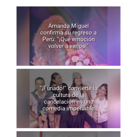
Amanda Miguel
confirma su regreso a
Perú: "¡Qué emoción
volver a verlos!"
“¡Funado!” convierte la
cultura de la
cancelación en una
comedia imperdible