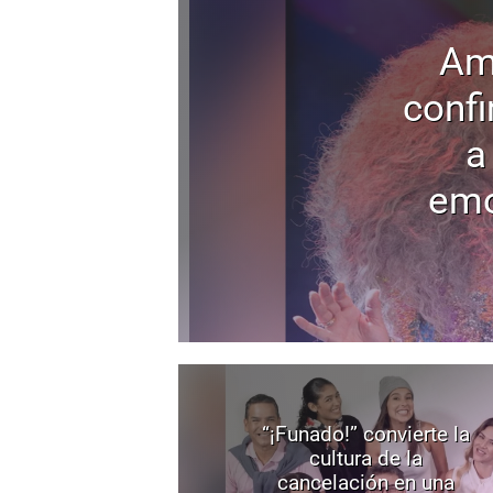
Am
confi
a
emo
“¡Funado!” convierte la
cultura de la
cancelación en una