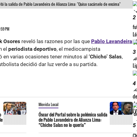
eptó la salida de Pablo Lavandeira de Alianza Lima: "Quiso sacárselo de encima"
2
3:59 PM
k Osores
reveló las razones por las que
Pablo Lavandeira
n el
periodista deportivo
, el mediocampista
3
ó en varias ocasiones tener minutos al
‘Chicho’ Salas
,
utbolista decidió dar luz verde a su partida.
4
Movida Local
o
Óscar del Portal sobre la polémica salida
de
de Pablo Lavandeira de Alianza Lima:
“Chicho Salas no lo quería”
5