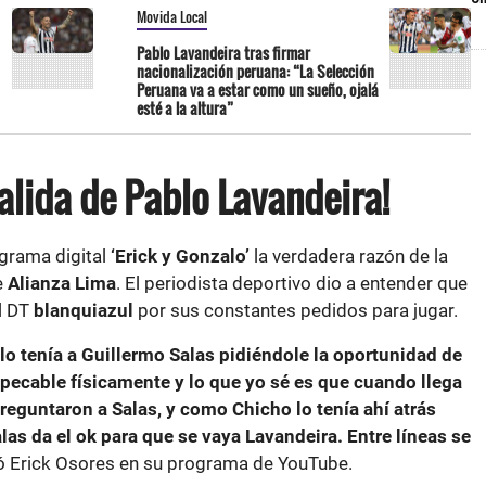
Movida Local
Pablo Lavandeira tras firmar
nacionalización peruana: “La Selección
Peruana va a estar como un sueño, ojalá
esté a la altura”
salida de Pablo Lavandeira!
grama digital
‘Erick y Gonzalo’
la verdadera razón de la
e
Alianza Lima
. El periodista deportivo dio a entender que
al DT
blanquiazul
por sus constantes pedidos para jugar.
lo tenía a Guillermo Salas pidiéndole la oportunidad de
pecable físicamente y lo que yo sé es que cuando llega
 preguntaron a Salas, y como Chicho lo tenía ahí atrás
las da el ok para que se vaya Lavandeira. Entre líneas se
ó Erick Osores en su programa de YouTube.