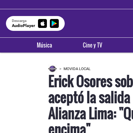
Descarga
AudioPlayer
Música
Cine y TV
MOVIDA LOCAL
Erick Osores sob
aceptó la salida
OXÍGENO EN TU CIUDAD
OXÍGENO E
Arequipa
Truji
Alianza Lima: "Q
93.5
9
encima"