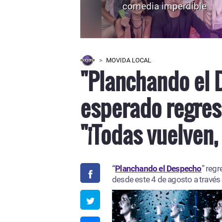
comedia imperdible
MOVIDA LOCAL
"Planchando el 
esperado regres
"¡Todas vuelven,
“
Planchando el Despecho
” regr
desde este 4 de agosto a través