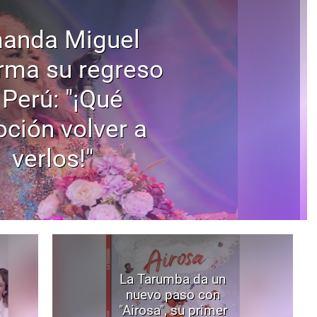
anda Miguel
rma su regreso
 Perú: "¡Qué
ción volver a
verlos!"
La Tarumba da un
nuevo paso con
"Airosa", su primer