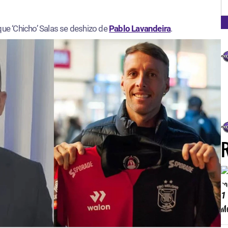
FM
FM
que ‘Chicho’ Salas se deshizo de
Pablo Lavandeira
.
1