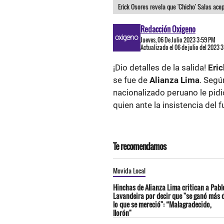
Erick Osores revela que 'Chicho' Salas ac
Redacción Oxigeno
Jueves, 06 De Julio 2023 3:59 PM
Actualizado el 06 de julio del 2023 
¡Dio detalles de la salida!
Eric
se fue de
Alianza Lima
. Segú
nacionalizado peruano le pidi
quien ante la insistencia del f
Te recomendamos
Movida Local
Hinchas de Alianza Lima critican a Pabl
Lavandeira por decir que "se ganó más 
lo que se mereció": “Malagradecido,
llorón"