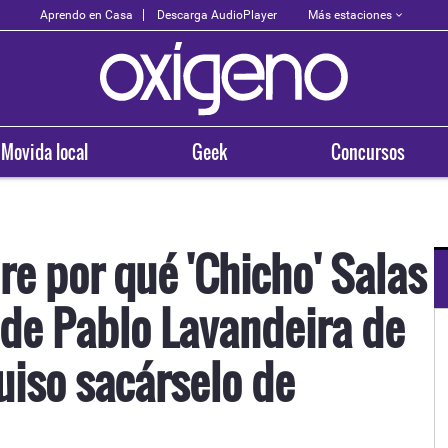
Más estaciones
Aprendo en Casa
Descarga AudioPlayer
Movida local
Geek
Concursos
re por qué 'Chicho' Salas
 de Pablo Lavandeira de
N TU CIUDAD
OXÍGENO EN TU CIUDAD
llo
Huancayo
uiso sacárselo de
8.3
94.3