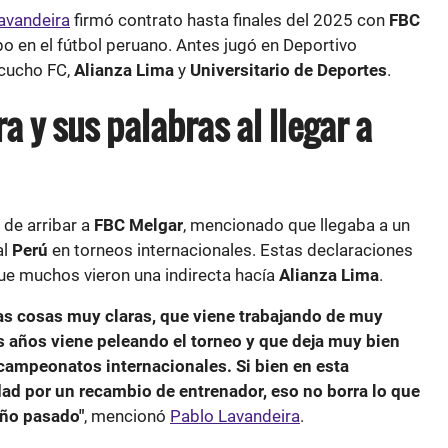
avandeira
firmó contrato hasta finales del 2025 con
FBC
po en el fútbol peruano. Antes jugó en Deportivo
acucho FC,
Alianza Lima
y
Universitario de Deportes
.
a y sus palabras al llegar a
 de arribar a
FBC Melgar
, mencionado que llegaba a un
al
Perú
en torneos internacionales. Estas declaraciones
que muchos vieron una indirecta hacía
Alianza Lima
.
las cosas muy claras, que viene trabajando de muy
s años viene peleando el torneo y que deja muy bien
 campeonatos internacionales. Si bien en esta
dad por un recambio de entrenador, eso no borra lo que
año pasado"
, mencionó
Pablo Lavandeira
.