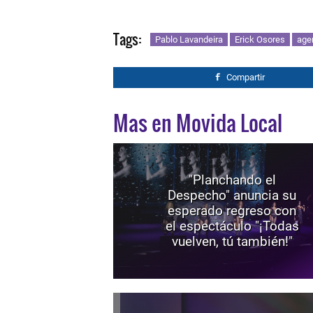
Tags:
Pablo Lavandeira
Erick Osores
age
Compartir
Mas en Movida Local
"Planchando el
Despecho" anuncia su
esperado regreso con
el espectáculo "¡Todas
vuelven, tú también!"