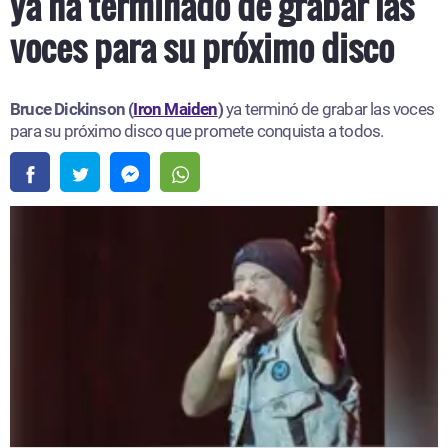
ya ha terminado de grabar las
voces para su próximo disco
Bruce Dickinson (
Iron Maiden
)
ya terminó de grabar las voces
para su próximo disco que promete conquista a todos.