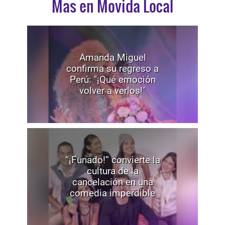
Mas en Movida Local
Amanda Miguel
confirma su regreso a
Perú: "¡Qué emoción
volver a verlos!"
“¡Funado!” convierte la
cultura de la
cancelación en una
comedia imperdible