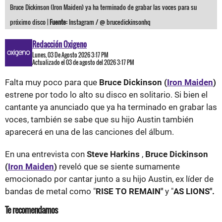
Bruce Dickinson (Iron Maiden) ya ha terminado de grabar las voces para su
próximo disco |
Fuente:
Instagram / @ brucedickinsonhq
Redacción Oxigeno
Lunes, 03 De Agosto 2026 3:17 PM
Actualizado el 03 de agosto del 2026 3:17 PM
Falta muy poco para que
Bruce Dickinson (
Iron Maiden
)
estrene por todo lo alto su disco en solitario. Si bien el
cantante ya anunciado que ya ha terminado en grabar las
voces, también se sabe que su hijo Austin también
aparecerá en una de las canciones del álbum.
En una entrevista con
Steve Harkins
,
Bruce Dickinson
(
Iron Maiden
)
reveló que se siente sumamente
emocionado por cantar junto a su hijo Austin, ex líder de
bandas de metal como "
RISE TO REMAIN"
y "
AS LIONS".
Te recomendamos