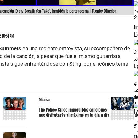
la canción 'Every Breath You Take', también le pertenecería. |
Fuente:
Difusión
2
M
3 10:51 AM
 Summers
en una reciente entrevista, su excompañero de
3
 de la canción, a pesar que fue el mismo guitarrista
 artista sigue enfrentándose con Sting, por el icónico tema
4
Música
The Police: Cinco imperdibles canciones
que disfrutarás al máximo en tu día a día
5