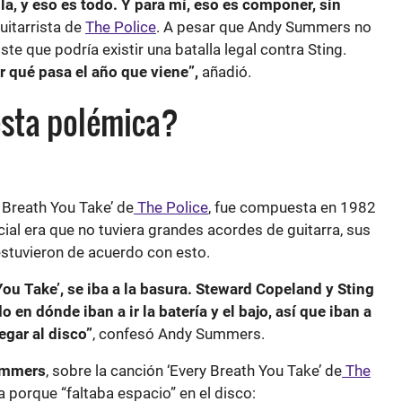
la, y eso es todo. Y para mí, eso es componer, sin
guitarrista de
The Police
. A pesar que Andy Summers no
te que podría existir una batalla legal contra Sting.
r qué pasa el año que viene”,
añadió.
esta polémica?
 Breath You Take’ de
The Police
, fue compuesta en 1982
cial era que no tuviera grandes acordes de guitarra, sus
stuvieron de acuerdo con esto.
You Take’, se iba a la basura. Steward Copeland y Sting
en dónde iban a ir la batería y el bajo, así que iban a
egar al disco”
, confesó Andy Summers.
ummers
, sobre la canción ‘Every Breath You Take’ de
The
la porque “faltaba espacio” en el disco: