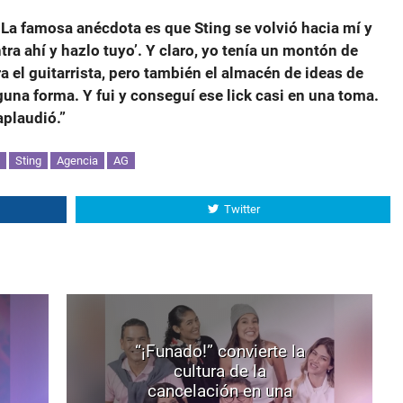
 La famosa anécdota es que Sting se volvió hacia mí y
tra ahí y hazlo tuyo’. Y claro, yo tenía un montón de
a el guitarrista, pero también el almacén de ideas de
guna forma. Y fui y conseguí ese lick casi en una toma.
aplaudió.”
Sting
Agencia
AG
Twitter
“¡Funado!” convierte la
cultura de la
cancelación en una