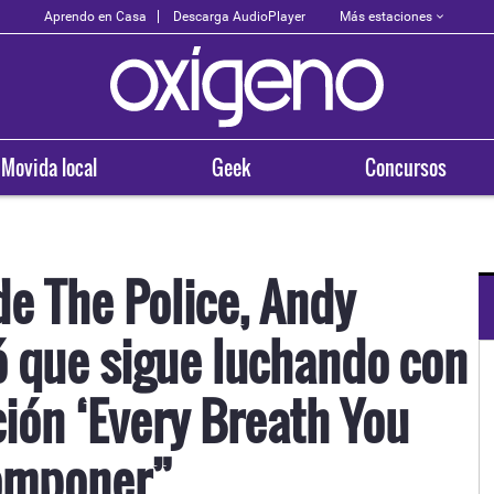
Más estaciones
Aprendo en Casa
Descarga AudioPlayer
Movida local
Geek
Concursos
 de The Police, Andy
 que sigue luchando con
OXÍGENO EN TU CIUDAD
Arequipa
ción ‘Every Breath You
93.5
componer”