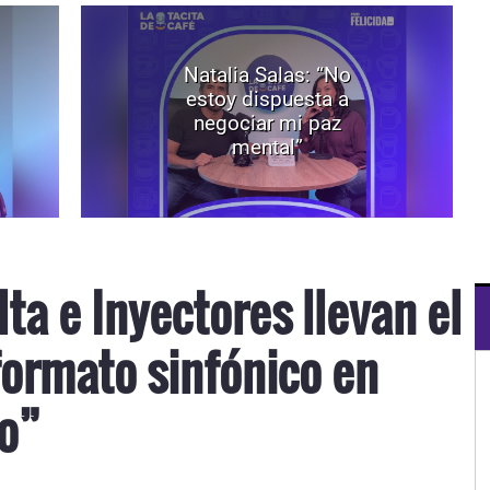
Natalia Salas: “No
estoy dispuesta a
negociar mi paz
mental”
lta e Inyectores llevan el
formato sinfónico en
co”