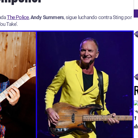
FM
anda
The Police
,
Andy Summers
, sigue luchando contra Sting por
ou Take’.
1