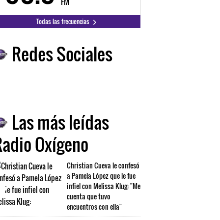
FM
FM
Todas las frecuencias
Redes Sociales
Las más leídas
Radio Oxígeno
Christian Cueva le confesó
a Pamela López que le fue
infiel con Melissa Klug: "Me
cuenta que tuvo
encuentros con ella"