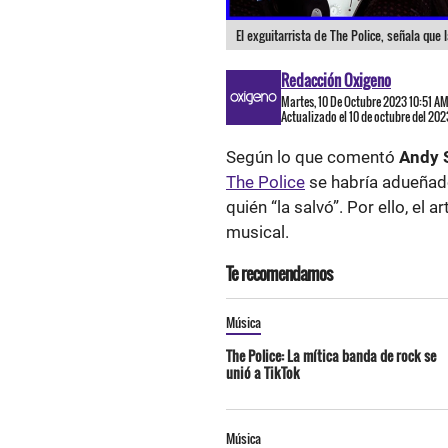
El exguitarrista de The Police, señala que 
Redacción Oxigeno
Martes, 10 De Octubre 2023 10:51 A
Actualizado el 10 de octubre del 202
Según lo que comentó
Andy
The Police
se habría adueñado
quién “la salvó”. Por ello, el
musical.
Te recomendamos
Música
The Police: La mítica banda de rock se
unió a TikTok
Música