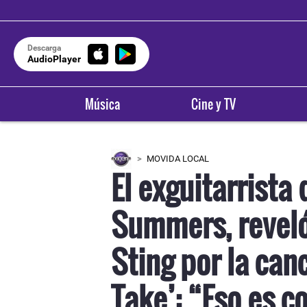
Descarga
AudioPlayer
Música
Cine y TV
MOVIDA LOCAL
El exguitarrista
Summers, reveló
Sting por la can
Take’: “Eso es 