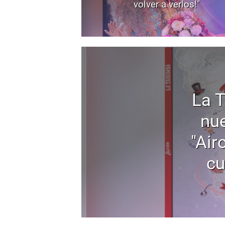
volver a verlos!"
La 
nu
"Air
cu