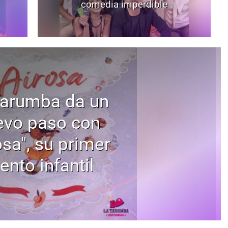
comedia imperdible
Tarumba da un
evo paso con
osa", su primer
ento infantil