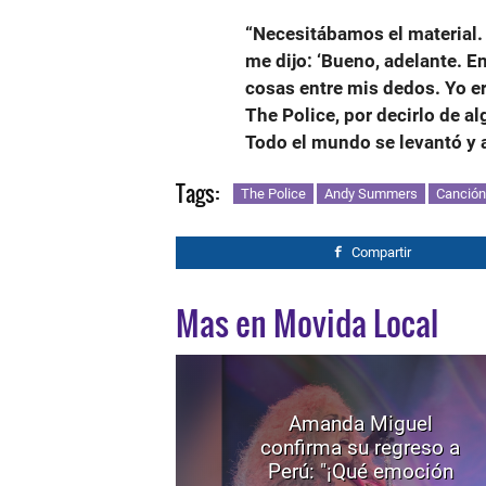
“Necesitábamos el material.
me dijo: ‘Bueno, adelante. En
cosas entre mis dedos. Yo er
The Police, por decirlo de al
Todo el mundo se levantó y 
Tags:
The Police
Andy Summers
Canción
Compartir
Mas en Movida Local
Amanda Miguel
confirma su regreso a
Perú: "¡Qué emoción