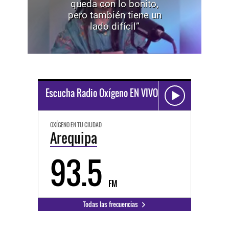
queda con lo bonito,
pero también tiene un
lado difícil”
Escucha Radio Oxígeno EN VIVO
OXÍGENO EN TU CIUDAD
Arequipa
93.5
FM
Todas las frecuencias