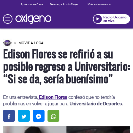
Aprendo en Casa
Descarga AudioPlayer
Más estaciones
Radio Oxígeno
en vivo
MOVIDA LOCAL
Edison Flores se refirió a su
posible regreso a Universitario:
“Si se da, sería buenísimo”
En una entrevista,
Edison Flores
confesó que no tendría
problemas en volver a jugar para
Universitario de Deportes.