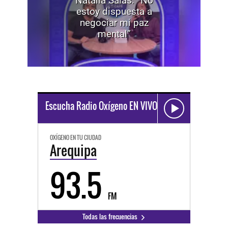
Natalia Salas: “No
estoy dispuesta a
negociar mi paz
mental”
Escucha Radio Oxígeno EN VIVO
OXÍGENO EN TU CIUDAD
Arequipa
93.5
FM
Todas las frecuencias