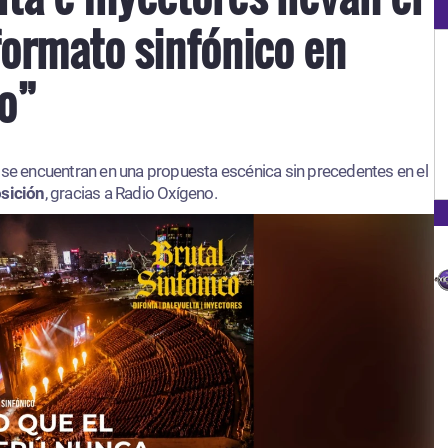
formato sinfónico en
co”
s
se encuentran en una propuesta escénica sin precedentes en el
osición
, gracias a Radio Oxígeno.