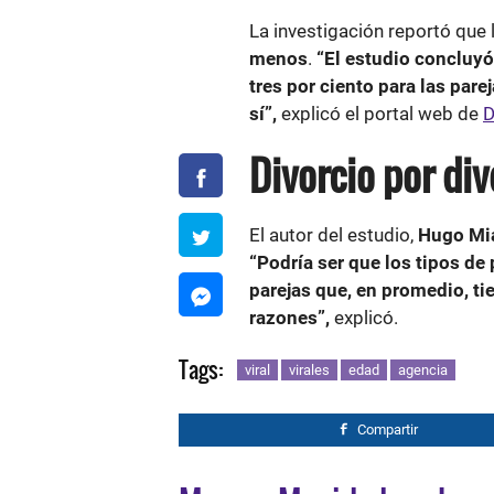
La investigación reportó que 
menos
.
“El estudio concluyó
tres por ciento para las par
sí”,
explicó el portal web de
D
Divorcio por di
El autor del estudio,
Hugo Mi
“Podría ser que los tipos de 
parejas que, en promedio, ti
razones”,
explicó.
Tags:
viral
virales
edad
agencia
Compartir