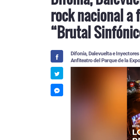
rock nacional a 
“Brutal Sinfóni
Difonía, Dalevuelta e Inyectore
Anfiteatro del Parque de la Exp