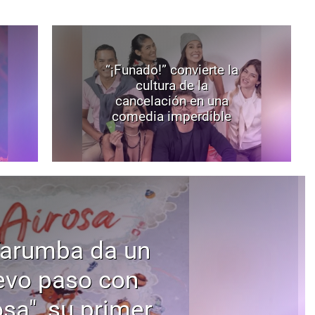
“¡Funado!” convierte la
cultura de la
cancelación en una
comedia imperdible
Tarumba da un
evo paso con
osa", su primer