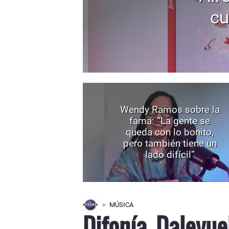
cu
Wendy Ramos sobre la
fama: “La gente se
queda con lo bonito,
pero también tiene un
lado difícil”
MÚSICA
Difonía, Dalevue