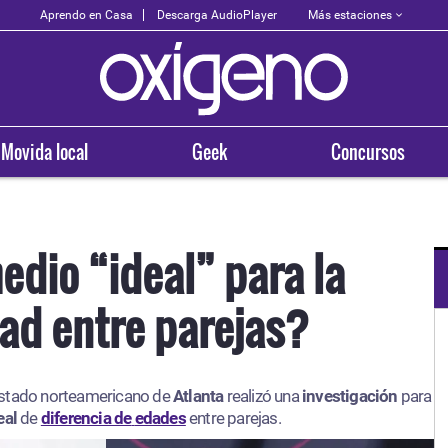
Más estaciones
Aprendo en Casa
Descarga AudioPlayer
Movida local
Geek
Concursos
edio “ideal” para la
dad entre parejas?
OXÍGENO EN TU CIUDAD
Arequipa
estado norteamericano de
Atlanta
93.5
realizó una
investigación
para
eal
de
diferencia de
edades
entre parejas.