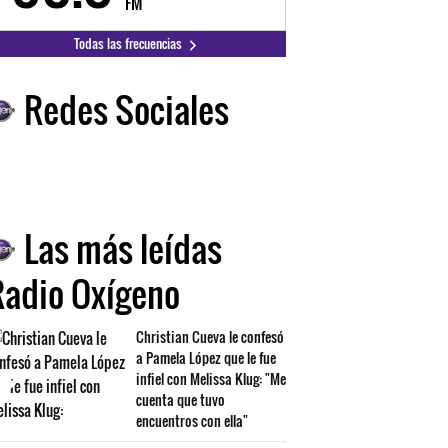
FM
FM
Todas las frecuencias
Redes Sociales
Las más leídas
Radio Oxígeno
Christian Cueva le confesó
a Pamela López que le fue
infiel con Melissa Klug: "Me
cuenta que tuvo
encuentros con ella"