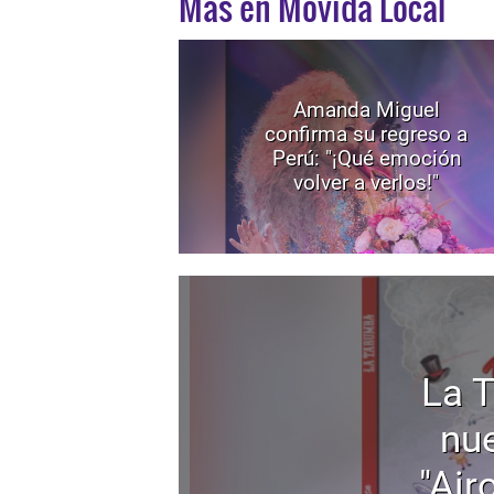
Mas en Movida Local
Amanda Miguel
confirma su regreso a
Perú: "¡Qué emoción
volver a verlos!"
La 
nu
"Air