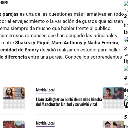
6:49 PM
e parejas
es una de las cuestiones más llamativas en todo
2
por el envejecimiento o la variación de gustos que existen
ema siempre da mucho qué hablar frente al público,
umerosos romances que han ocupado las principales
s entre
Shakira y Piqué
,
Marc Anthony y Nadia Ferreira
,
3
ersidad de Emory
decidió realizar un estudio para hallar
de diferencia
entre una pareja. Conoce los sorprendentes
4
Movida Local
Liam Gallagher se burló de un niño hincha
del Manchester United y se volvió viral
5
Movida Local