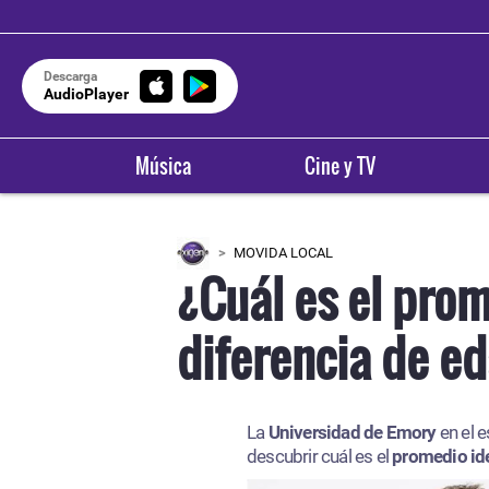
Descarga
AudioPlayer
Música
Cine y TV
MOVIDA LOCAL
¿Cuál es el prom
diferencia de e
La
Universidad de Emory
en el 
descubrir cuál es el
promedio id