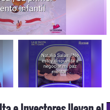
ento infantil
Natalia Salas: “No
estoy dispuesta a
negociar mi paz
mental”
lta e Inyectores llevan el