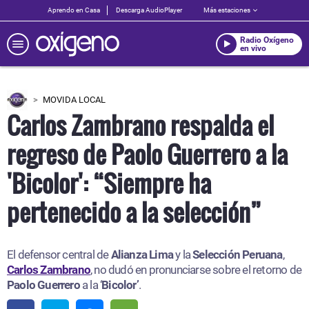
Aprendo en Casa
Descarga AudioPlayer
Más estaciones
Radio Oxígeno
en vivo
MOVIDA LOCAL
Carlos Zambrano respalda el
regreso de Paolo Guerrero a la
'Bicolor': “Siempre ha
pertenecido a la selección”
El defensor central de
Alianza Lima
y la
Selección Peruana
,
Carlos Zambrano
, no dudó en pronunciarse sobre el retorno de
Paolo Guerrero
a la ‘
Bicolor’
.