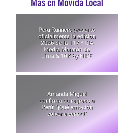
Mas en Movida Local
Peru Runners presentó
oficialmente la edición
2026 de la 117.ª KIA
Media Maratón de
Lima & 10K by NIKE
Amanda Miguel
confirma su regreso a
Perú: "¡Qué emoción
volver a verlos!"