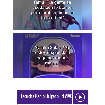
fama: “La gente se
queda con lo bonito,
pero también tiene un
lado difícil”
Natalia Salas: “No
estoy dispuesta a
negociar mi paz
mental”
Escucha Radio Oxígeno EN VIVO