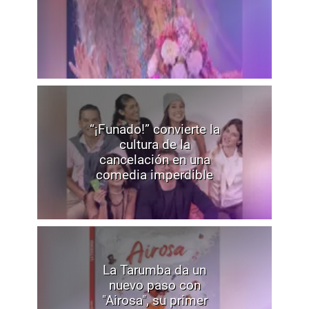
“¡Funado!” convierte la
cultura de la
cancelación en una
comedia imperdible
La Tarumba da un
nuevo paso con
"Airosa", su primer