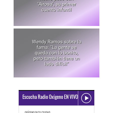
"Airosa", su primer
cuento infantil
Wendy Ramos sobre la
fama: “La gente se
queda con lo bonito,
pero también tiene un
lado difícil”
Escucha Radio Oxígeno EN VIVO
OXÍGENO EN TU CIUDAD