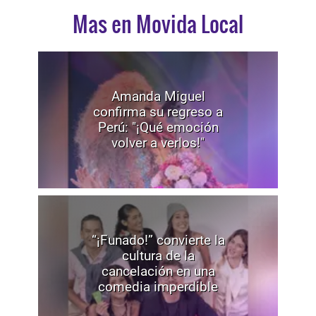
Mas en Movida Local
Amanda Miguel
confirma su regreso a
Perú: "¡Qué emoción
volver a verlos!"
“¡Funado!” convierte la
cultura de la
cancelación en una
comedia imperdible