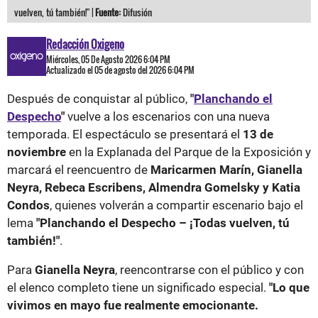
vuelven, tú también!" |
Fuente:
Difusión
Redacción Oxigeno
Miércoles, 05 De Agosto 2026 6:04 PM
Actualizado el 05 de agosto del 2026 6:04 PM
Después de conquistar al público,
"
Planchando el
Despecho
"
vuelve a los escenarios con una nueva
temporada. El espectáculo se presentará el
13 de
noviembre
en la Explanada del Parque de la Exposición y
marcará el reencuentro de
Maricarmen Marín, Gianella
Neyra, Rebeca Escribens, Almendra Gomelsky y Katia
Condos
, quienes volverán a compartir escenario bajo el
lema
"Planchando el Despecho – ¡Todas vuelven, tú
también!"
.
Para
Gianella Neyra
, reencontrarse con el público y con
el elenco completo tiene un significado especial.
"Lo que
vivimos en mayo fue realmente emocionante.