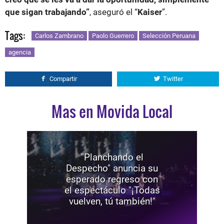
que sigan trabajando”
, aseguró el “
Kaiser
”.
Tags:
Carlos Zambrano
Paolo Guerrero
Selección Peruana
agencia
Compartir
Twitter
Mas en Movida Local
"Planchando el
Despecho" anuncia su
esperado regreso con
el espectáculo "¡Todas
vuelven, tú también!"