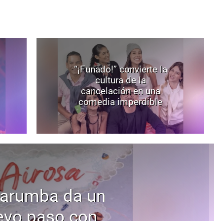
“¡Funado!” convierte la
cultura de la
cancelación en una
comedia imperdible
Tarumba da un
evo paso con