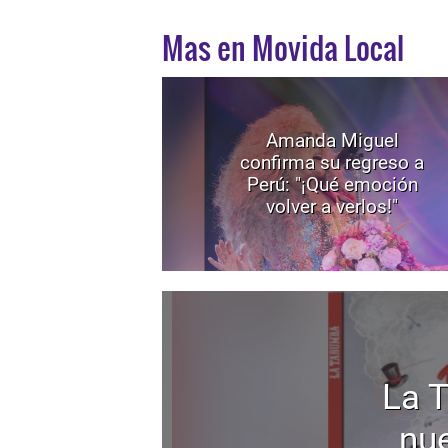
Mas en Movida Local
Amanda Miguel
confirma su regreso a
Perú: "¡Qué emoción
volver a verlos!"
La 
nu