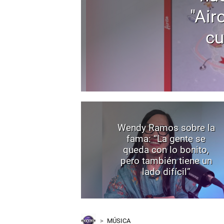
"Air
cu
Wendy Ramos sobre la
fama: “La gente se
queda con lo bonito,
pero también tiene un
lado difícil”
MÚSICA