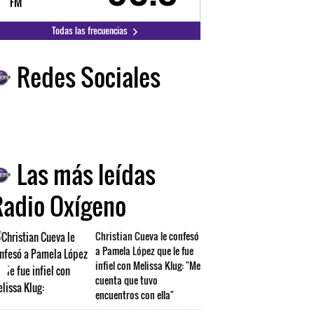
FM
FM
Todas las frecuencias
Redes Sociales
Las más leídas
Radio Oxígeno
Christian Cueva le confesó
a Pamela López que le fue
infiel con Melissa Klug: "Me
cuenta que tuvo
encuentros con ella"