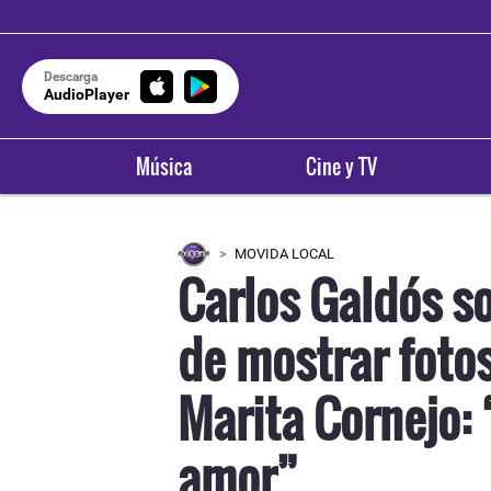
Descarga
AudioPlayer
Música
Cine y TV
MOVIDA LOCAL
Carlos Galdós s
de mostrar foto
Marita Cornejo: 
amor”