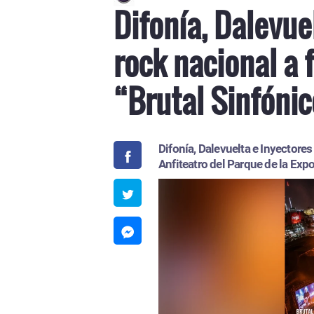
Difonía, Dalevue
rock nacional a 
“Brutal Sinfóni
Difonía, Dalevuelta e Inyectore
Anfiteatro del Parque de la Exp