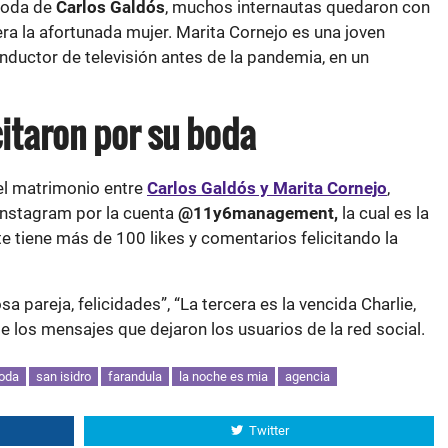
 boda de
Carlos Galdós
, muchos internautas quedaron con
era la afortunada mujer. Marita Cornejo es una joven
nductor de televisión antes de la pandemia, en un
citaron por su boda
del matrimonio entre
Carlos Galdós y Marita Cornejo
,
 Instagram por la cuenta
@11y6management,
la cual es la
e tiene más de 100 likes y comentarios felicitando la
 pareja, felicidades”, “La tercera es la vencida Charlie,
de los mensajes que dejaron los usuarios de la red social.
oda
san isidro
farandula
la noche es mia
agencia
Twitter