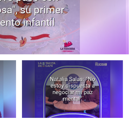
osa", su primer
ento infantil
Natalia Salas: “No
estoy dispuesta a
negociar mi paz
mental”