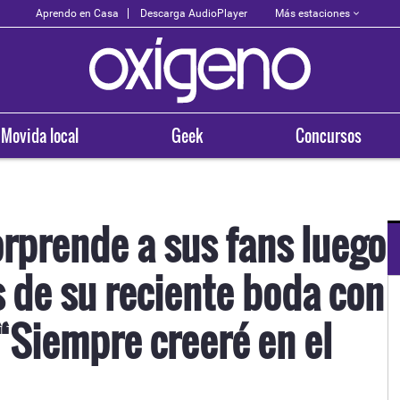
Más estaciones
Aprendo en Casa
Descarga AudioPlayer
Movida local
Geek
Concursos
orprende a sus fans luego
s de su reciente boda con
OXÍGENO EN TU CIUDAD
Arequipa
“Siempre creeré en el
93.5