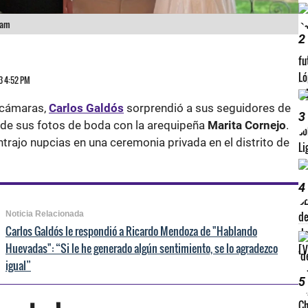
ram
2
23 4:52 PM
 cámaras,
Carlos Galdós
sorprendió a sus seguidores de
3
 de sus fotos de boda con la arequipeña
Marita Cornejo
.
ntrajo nupcias en una ceremonia privada en el distrito de
4
Noticia Relacionada
Carlos Galdós le respondió a Ricardo Mendoza de "Hablando
Huevadas": “Si le he generado algún sentimiento, se lo agradezco
igual”
5