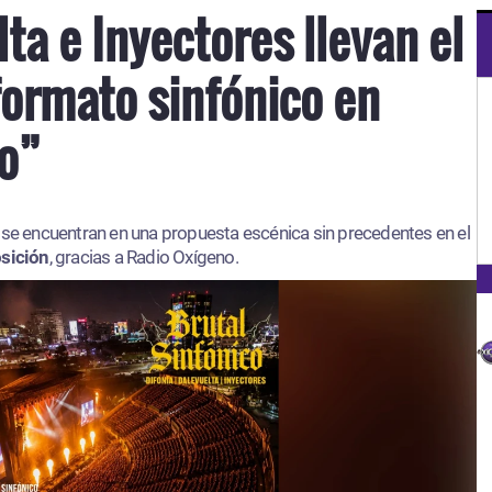
lta e Inyectores llevan el
formato sinfónico en
co”
s
se encuentran en una propuesta escénica sin precedentes en el
osición
, gracias a Radio Oxígeno.