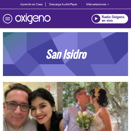
Aprendo en Casa
Descarga AudioPlayer
Más estaciones
Radio Oxígeno
en vivo
San Isidro