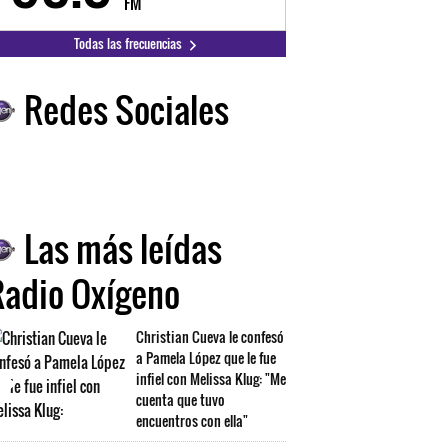
FM
FM
Todas las frecuencias
Redes Sociales
Las más leídas
Radio Oxígeno
Christian Cueva le confesó
a Pamela López que le fue
infiel con Melissa Klug: "Me
cuenta que tuvo
encuentros con ella"