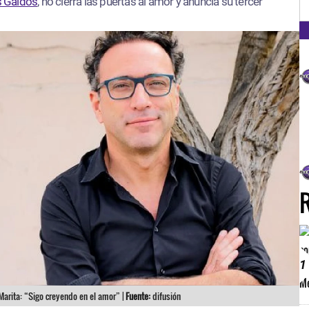
FM
s Galdós
, no cierra las puertas al amor y anuncia su tercer
1
Marita: “Sigo creyendo en el amor” |
Fuente:
difusión