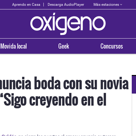
Más estaciones
Aprendo en Casa
Descarga AudioPlayer
Movida local
Geek
Concursos
nuncia boda con su novia
“Sigo creyendo en el
OXÍGENO EN TU CIUDAD
Arequipa
93.5