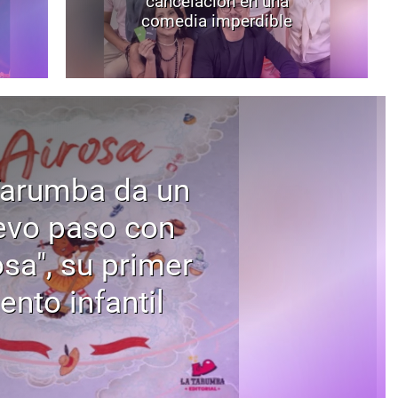
cancelación en una
comedia imperdible
Tarumba da un
evo paso con
osa", su primer
ento infantil