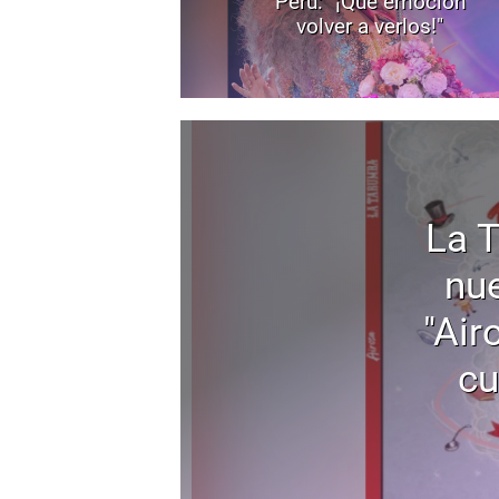
Perú: "¡Qué emoción
volver a verlos!"
La 
nu
"Air
cu