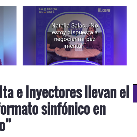
Natalia Salas: “No
estoy dispuesta a
negociar mi paz
mental”
lta e Inyectores llevan el
formato sinfónico en
co”