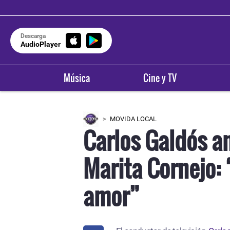
Descarga
AudioPlayer
Música
Cine y TV
MOVIDA LOCAL
Carlos Galdós a
Marita Cornejo: 
amor”