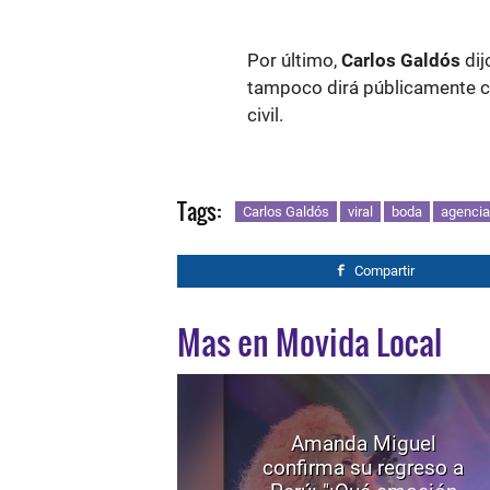
Por último,
Carlos Galdós
dij
tampoco dirá públicamente c
civil.
Tags:
Carlos Galdós
viral
boda
agencia
Compartir
Mas en Movida Local
Amanda Miguel
confirma su regreso a