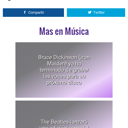
Compartir
Twitter
Mas en Música
Bruce Dickinson (Iron
Maiden) ya ha
terminado de grabar
las voces para su
próximo disco
The Beatles lanzará