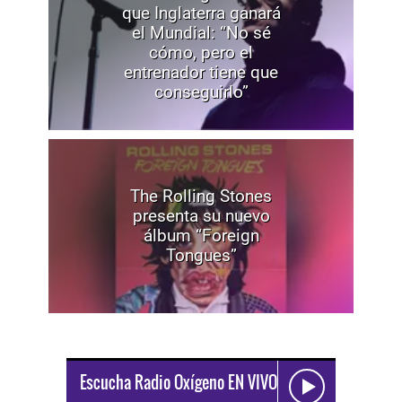
que Inglaterra ganará
el Mundial: “No sé
cómo, pero el
entrenador tiene que
conseguirlo”
The Rolling Stones
presenta su nuevo
álbum “Foreign
Tongues”
Escucha Radio Oxígeno EN VIVO