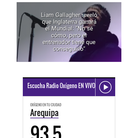
Liam Gallagher reveló
que Inglaterra ganará
el Mundial: “No sé
cómo, pero el
entrenador tiene que
conseguirlo”
Escucha Radio Oxígeno EN VIVO
OXÍGENO EN TU CIUDAD
Arequipa
93.5