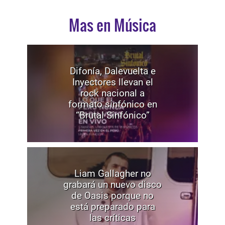
Mas en Música
Difonía, Dalevuelta e
Inyectores llevan el
rock nacional a
formato sinfónico en
“Brutal Sinfónico”
Liam Gallagher no
grabará un nuevo disco
de Oasis porque no
está preparado para
las críticas