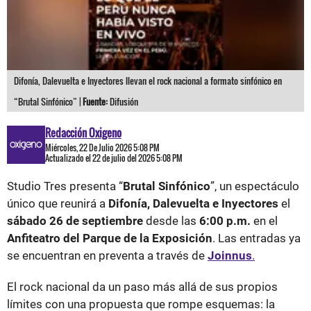
Difonía, Dalevuelta e Inyectores llevan el rock nacional a formato sinfónico en
“Brutal Sinfónico” |
Fuente:
Difusión
Redacción Oxigeno
Miércoles, 22 De Julio 2026 5:08 PM
Actualizado el 22 de julio del 2026 5:08 PM
Studio Tres presenta “
Brutal Sinfónico
”, un espectáculo
único que reunirá a
Difonía, Dalevuelta e Inyectores
el
sábado 26 de septiembre
desde las
6:00 p.m.
en el
Anfiteatro del Parque de la Exposición
. Las entradas ya
se encuentran en preventa a través de
Joinnus
.
El rock nacional da un paso más allá de sus propios
límites con una propuesta que rompe esquemas: la