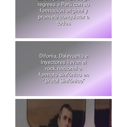
regresa a Perú con su
formación original y
promete conquistar a
todos
Difonía, Dalevuelta e
Inyectores llevan el
rock nacional a
formato sinfónico en
“Brutal Sinfónico”