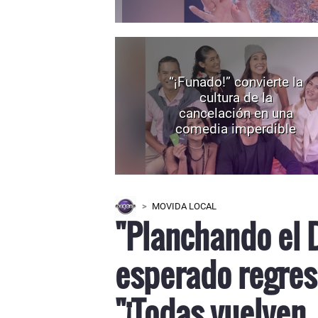
“¡Funado!” convierte la
cultura de la
cancelación en una
comedia imperdible
MOVIDA LOCAL
"Planchando el 
esperado regres
"¡Todas vuelven,