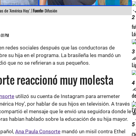
as de 'América Hoy'. |
Fuente:
Difusión
2
3:01 PM
en redes sociales después que las conductoras de
3
re su hija en el programa. La brasileña les mandó un
dió que no se refirieran a sus pequeños.
orte reaccionó muy molesta
4
nsorte
utilizó su cuenta de Instagram para arremeter
rica Hoy’, por hablar de sus hijos en televisión. A través
a compartió el mensaje que le envió una seguidora donde le
as habían hablado sobre la educación de su hija mayor.
5
spañol,
Ana Paula Consorte
mandó un misil contra Ethel