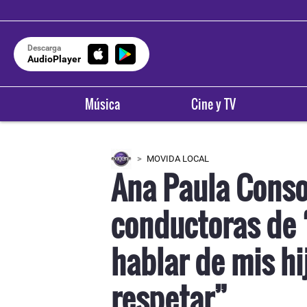
Descarga
AudioPlayer
Música
Cine y TV
MOVIDA LOCAL
Ana Paula Conso
conductoras de 
hablar de mis hi
respetar”