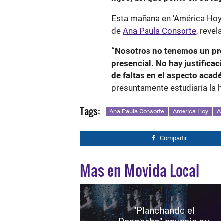
Esta mañana en ‘América Hoy’,
de
Ana Paula Consorte,
revela
“Nosotros no tenemos un pr
presencial. No hay justificac
de faltas en el aspecto acad
presuntamente estudiaría la h
Tags:
Ana Paula Consorte
América Hoy
A
Compartir
Mas en Movida Local
"Planchando el