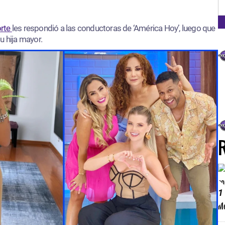
FM
orte
les respondió a las conductoras de ‘América Hoy’, luego que
u hija mayor.
1