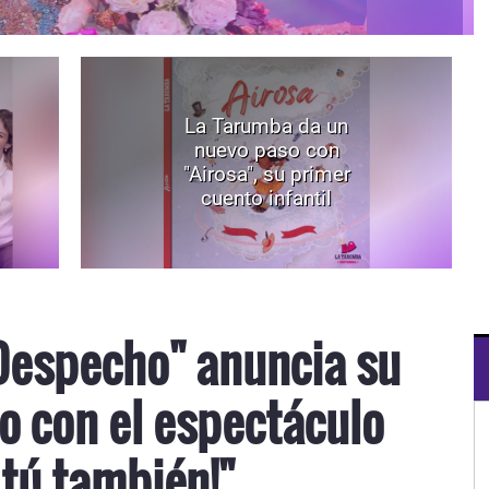
La Tarumba da un
nuevo paso con
"Airosa", su primer
cuento infantil
Despecho" anuncia su
o con el espectáculo
 tú también!"