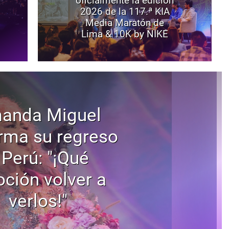
oficialmente la edición
2026 de la 117.ª KIA
Media Maratón de
Lima & 10K by NIKE
anda Miguel
rma su regreso
 Perú: "¡Qué
ción volver a
verlos!"