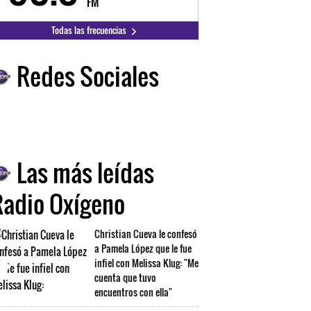
FM
FM
Todas las frecuencias
Redes Sociales
Las más leídas
Radio Oxígeno
Christian Cueva le confesó
a Pamela López que le fue
infiel con Melissa Klug: "Me
cuenta que tuvo
encuentros con ella"