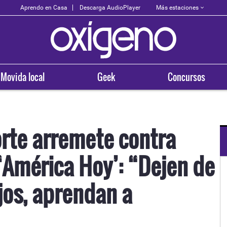
Más estaciones
Aprendo en Casa
Descarga AudioPlayer
Movida local
Geek
Concursos
rte arremete contra
‘América Hoy’: “Dejen de
OXÍGENO EN TU CIUDAD
Arequipa
jos, aprendan a
93.5