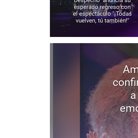
Despecho" anuncia su
esperado regreso con
el espectáculo "¡Todas
vuelven, tú también!"
Am
confi
a
emo