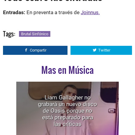
Entradas:
En preventa a través de
Joinnus.
Tags:
Brutal Sinfónico
Compartir
Twitter
Mas en Música
Liam Gallagher no
grabará un nuevo disco
de Oasis porque no
está preparado para
las críticas