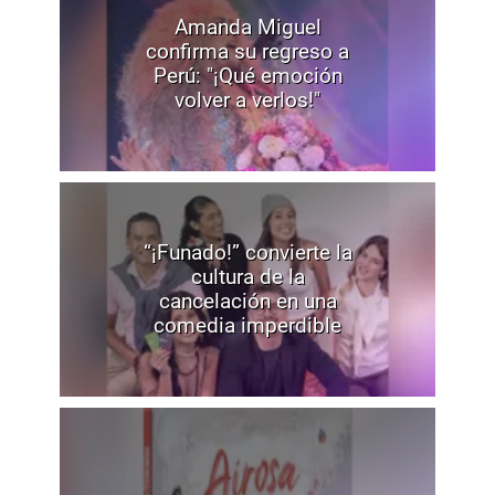
Amanda Miguel
confirma su regreso a
Perú: "¡Qué emoción
volver a verlos!"
“¡Funado!” convierte la
cultura de la
cancelación en una
comedia imperdible