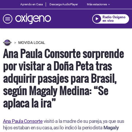
Aprendo en Casa
Descarga AudioPlayer
Más estaciones
Radio Oxígeno
en vivo
MOVIDA LOCAL
Ana Paula Consorte sorprende
por visitar a Doña Peta tras
adquirir pasajes para Brasil,
según Magaly Medina: “Se
aplaca la ira”
Ana Paula Consorte
visitó a la madre de su pareja, ya que sus
hijos estaban en su casa, así lo indicó la periodista
Magaly