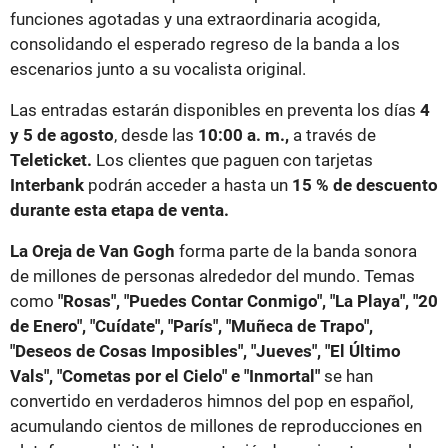
funciones agotadas y una extraordinaria acogida,
consolidando el esperado regreso de la banda a los
escenarios junto a su vocalista original.
Las entradas estarán disponibles en preventa los días
4
y 5 de agosto
, desde las
10:00 a. m.,
a través de
Teleticket.
Los clientes que paguen con tarjetas
Interbank
podrán acceder a hasta un
15 % de descuento
durante esta etapa de venta.
La Oreja de Van Gogh
forma parte de la banda sonora
de millones de personas alrededor del mundo. Temas
como
"Rosas", "Puedes Contar Conmigo", "La Playa", "20
de Enero", "Cuídate", "París", "Muñeca de Trapo",
"Deseos de Cosas Imposibles", "Jueves", "El Último
Vals", "Cometas por el Cielo" e "Inmortal"
se han
convertido en verdaderos himnos del pop en español,
acumulando cientos de millones de reproducciones en