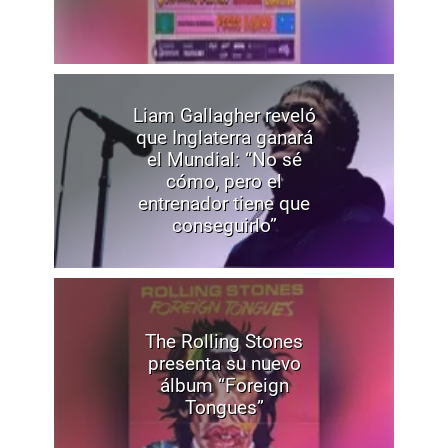
Liam Gallagher reveló
que Inglaterra ganará
el Mundial: “No sé
cómo, pero el
entrenador tiene que
conseguirlo”
The Rolling Stones
presenta su nuevo
álbum “Foreign
Tongues”