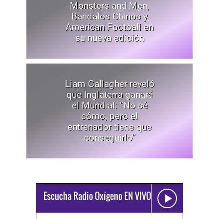
Monsters and Men,
Bandalos Chinos y
American Football en
su nueva edición
Liam Gallagher reveló
que Inglaterra ganará
el Mundial: “No sé
cómo, pero el
entrenador tiene que
conseguirlo”
Escucha Radio Oxígeno EN VIVO