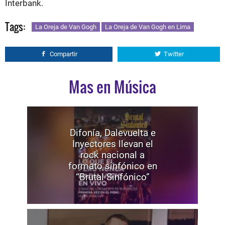
Interbank.
Tags:
La Oreja de Van Gogh
La Oreja de Van Gogh en Lima
Compartir
Twitter
Mas en Música
Difonía, Dalevuelta e
Inyectores llevan el
rock nacional a
formato sinfónico en
“Brutal Sinfónico”