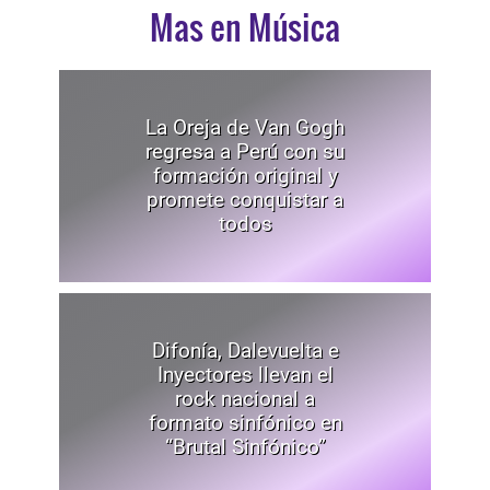
Mas en Música
La Oreja de Van Gogh
regresa a Perú con su
formación original y
promete conquistar a
todos
Difonía, Dalevuelta e
Inyectores llevan el
rock nacional a
formato sinfónico en
“Brutal Sinfónico”