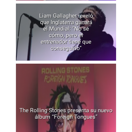
Liam Gallagher reveló
que Inglaterra ganará
el Mundial: “No sé
cómo, pero el
entrenador tiene que
conseguirlo”
The Rolling Stones presenta su nuevo
álbum “Foreign Tongues”