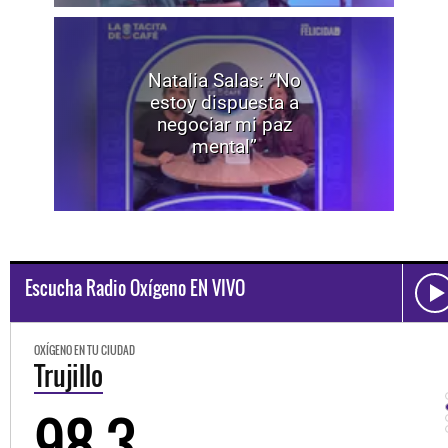
Natalia Salas: “No
estoy dispuesta a
negociar mi paz
mental”
Escucha Radio Oxígeno EN VIVO
OXÍGENO EN TU CIUDAD
Trujillo
98.3