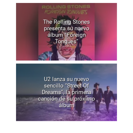
The Rolling Stones
presenta su nuevo
álbum “Foreign
Tongues”
U2 lanza su nuevo
sencillo “Street Of
Dreams”, la primera
canción de su próximo
álbum