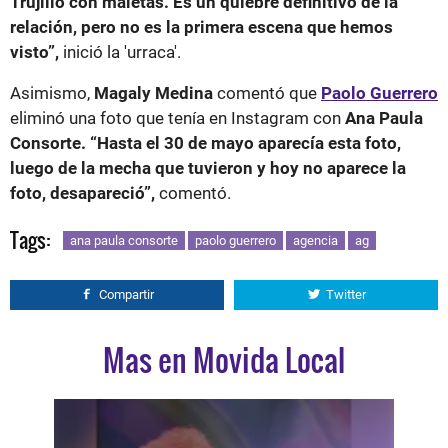
Trujillo con maletas. Es un quiebre definitivo de la
relación, pero no es la primera escena que hemos
visto”,
inició la 'urraca'.
Asimismo,
Magaly Medina
comentó que
Paolo Guerrero
eliminó una foto que tenía en Instagram con
Ana Paula
Consorte.
“Hasta el 30 de mayo aparecía esta foto,
luego de la mecha que tuvieron y hoy no aparece la
foto, desapareció”,
comentó.
Tags:
ana paula consorte
paolo guerrero
agencia
ag
Compartir
Twitter
Mas en Movida Local