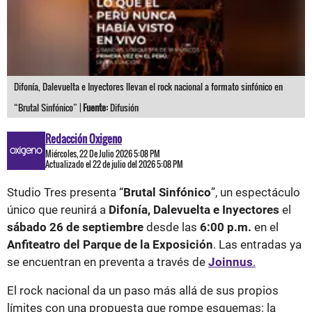
Difonía, Dalevuelta e Inyectores llevan el rock nacional a formato sinfónico en
“Brutal Sinfónico” |
Fuente:
Difusión
Redacción Oxigeno
Miércoles, 22 De Julio 2026 5:08 PM
Actualizado el 22 de julio del 2026 5:08 PM
Studio Tres presenta “
Brutal Sinfónico
”, un espectáculo
único que reunirá a
Difonía, Dalevuelta e Inyectores
el
sábado 26 de septiembre
desde las
6:00 p.m.
en el
Anfiteatro del Parque de la Exposición
. Las entradas ya
se encuentran en preventa a través de
Joinnus
.
El rock nacional da un paso más allá de sus propios
límites con una propuesta que rompe esquemas: la