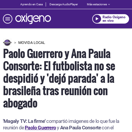
Aprendo en Casa
Descarga AudioPlayer
Más estaciones
Radio Oxígeno
en vivo
MOVIDA LOCAL
Paolo Guerrero y Ana Paula
Consorte: El futbolista no se
despidió y 'dejó parada' a la
brasileña tras reunión con
abogado
'Magaly TV: La firme'
compartió imágenes de lo que fue la
reunión de
Paolo Guerrero
y
Ana Paula Consorte
con el