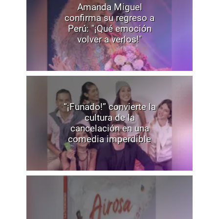
Amanda Miguel
confirma su regreso a
Perú: "¡Qué emoción
volver a verlos!"
“¡Funado!” convierte la
cultura de la
cancelación en una
comedia imperdible