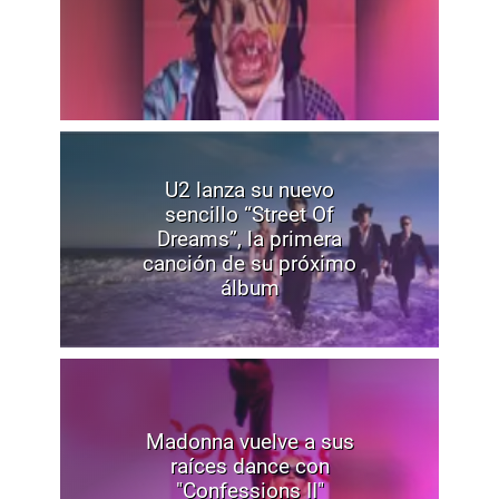
U2 lanza su nuevo
sencillo “Street Of
Dreams”, la primera
canción de su próximo
álbum
Madonna vuelve a sus
raíces dance con
"Confessions II"