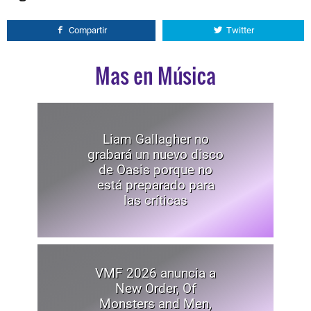
Compartir
Twitter
Mas en Música
Liam Gallagher no
grabará un nuevo disco
de Oasis porque no
está preparado para
las críticas
VMF 2026 anuncia a
New Order, Of
Monsters and Men,