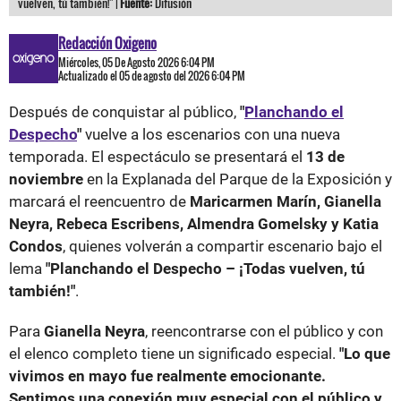
vuelven, tú también!" |
Fuente:
Difusión
Redacción Oxigeno
Miércoles, 05 De Agosto 2026 6:04 PM
Actualizado el 05 de agosto del 2026 6:04 PM
Después de conquistar al público,
"
Planchando el
Despecho
"
vuelve a los escenarios con una nueva
temporada. El espectáculo se presentará el
13 de
noviembre
en la Explanada del Parque de la Exposición y
marcará el reencuentro de
Maricarmen Marín, Gianella
Neyra, Rebeca Escribens, Almendra Gomelsky y Katia
Condos
, quienes volverán a compartir escenario bajo el
lema
"Planchando el Despecho – ¡Todas vuelven, tú
también!"
.
Para
Gianella Neyra
, reencontrarse con el público y con
el elenco completo tiene un significado especial.
"Lo que
vivimos en mayo fue realmente emocionante.
Sentimos una conexión muy especial con el público y