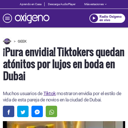
Aprendo en Casa
Descarga AudioPlayer
Más estaciones
Radio Oxígeno
en vivo
GEEK
¡Pura envidia! Tiktokers quedan
atónitos por lujos en boda en
Dubai
Muchos usuarios de
Tiktok
mostraron envidia por el estilo de
vida de esta pareja de novios en la ciudad de Dubai.