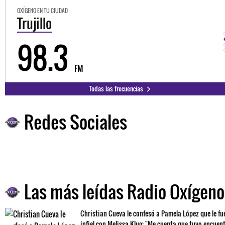
OXÍGENO EN TU CIUDAD
Trujillo
98.3
FM
Todas las frecuencias
Redes Sociales
Las más leídas Radio Oxígeno
Christian Cueva le confesó a Pamela López que le fu
infiel con Melissa Klug: "Me cuenta que tuvo encuen