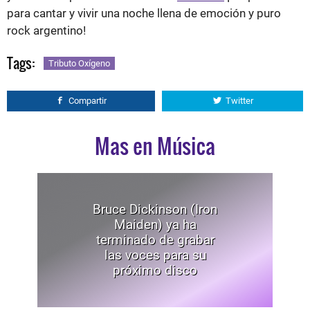
para cantar y vivir una noche llena de emoción y puro
rock argentino!
Tags:
Tributo Oxígeno
Compartir
Twitter
Mas en Música
Bruce Dickinson (Iron
Maiden) ya ha
terminado de grabar
las voces para su
próximo disco