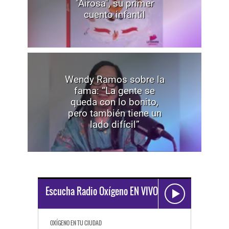
"Airosa", su primer
cuento infantil
Wendy Ramos sobre la
fama: “La gente se
queda con lo bonito,
pero también tiene un
lado difícil”
Escucha Radio Oxígeno EN VIVO
OXÍGENO EN TU CIUDAD