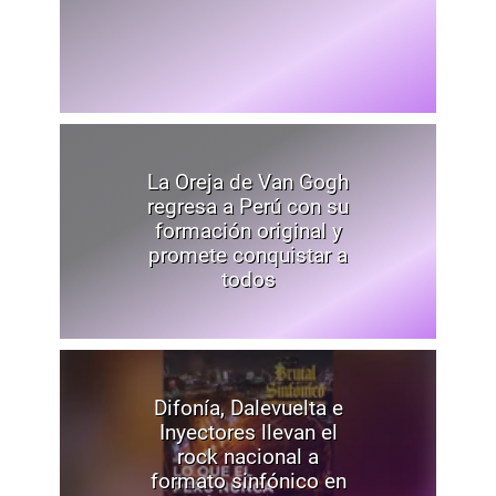
La Oreja de Van Gogh
regresa a Perú con su
formación original y
promete conquistar a
todos
Difonía, Dalevuelta e
Inyectores llevan el
rock nacional a
formato sinfónico en