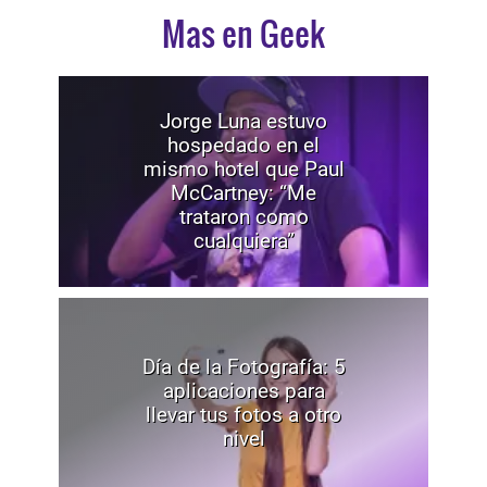
Mas en Geek
Jorge Luna estuvo
hospedado en el
mismo hotel que Paul
McCartney: “Me
trataron como
cualquiera”
Día de la Fotografía: 5
aplicaciones para
llevar tus fotos a otro
nivel