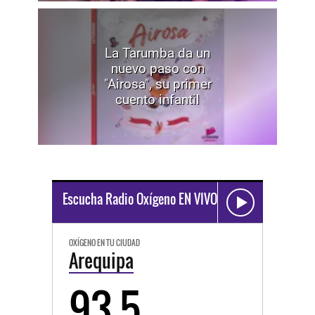
La Tarumba da un
nuevo paso con
"Airosa", su primer
cuento infantil
Escucha Radio Oxígeno EN VIVO
OXÍGENO EN TU CIUDAD
Arequipa
93.5