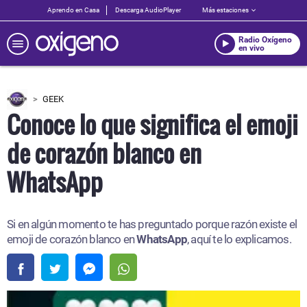
Aprendo en Casa
Descarga AudioPlayer
Más estaciones
Radio Oxígeno
en vivo
GEEK
Conoce lo que significa el emoji
de corazón blanco en
WhatsApp
Si en algún momento te has preguntado porque razón existe el
emoji de corazón blanco en
WhatsApp
, aquí te lo explicamos.