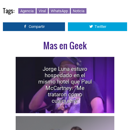
Tags:
Agencia
Viral
WhatsApp
Noticia
Compartir
Twitter
Mas en Geek
Jorge Luna estuvo
hospedado en el
mismo hotel que Paul
McCartney: “Me
trataron como
cualquiera”