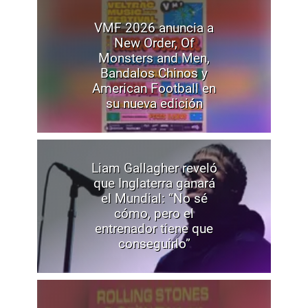
VMF 2026 anuncia a
New Order, Of
Monsters and Men,
Bandalos Chinos y
American Football en
su nueva edición
Liam Gallagher reveló
que Inglaterra ganará
el Mundial: “No sé
cómo, pero el
entrenador tiene que
conseguirlo”