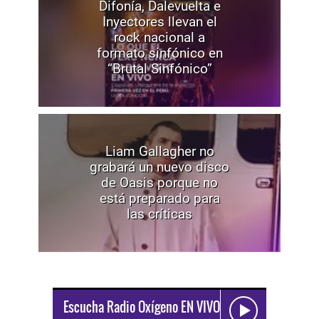
Difonía, Dalevuelta e
Inyectores llevan el
rock nacional a
formato sinfónico en
“Brutal Sinfónico”
Liam Gallagher no
grabará un nuevo disco
de Oasis porque no
está preparado para
las críticas
Escucha Radio Oxígeno EN VIVO