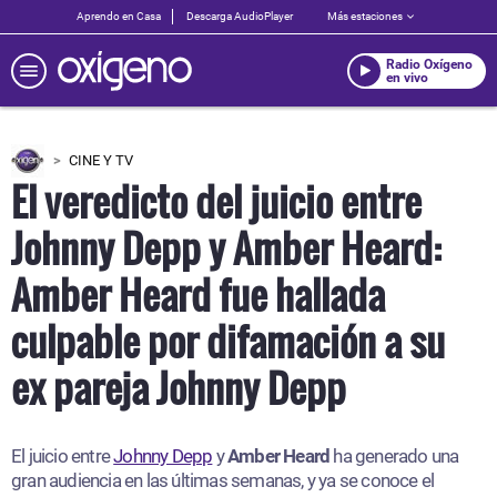
Aprendo en Casa
Descarga AudioPlayer
Más estaciones
Radio Oxígeno
en vivo
CINE Y TV
El veredicto del juicio entre
Johnny Depp y Amber Heard:
Amber Heard fue hallada
culpable por difamación a su
ex pareja Johnny Depp
El juicio entre
Johnny Depp
y
Amber Heard
ha generado una
gran audiencia en las últimas semanas, y ya se conoce el