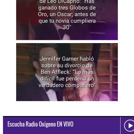
de Leo DiCaprio: "Has
ganado tres Globos de
Oro, un Oscar; antes de
que tu novia cumpliera
30"
Jennifer Garner habló
sobre su divorcio de
Ben Affleck: “Lo más
difícil fue perder a un
verdadero compañero”
Escucha Radio Oxígeno EN VIVO