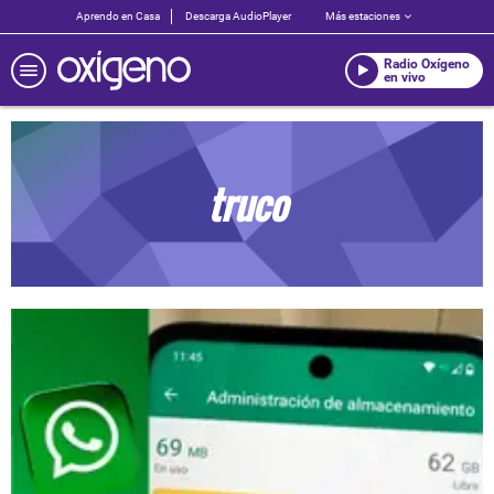
Aprendo en Casa
Descarga AudioPlayer
Más estaciones
Radio Oxígeno
en vivo
truco