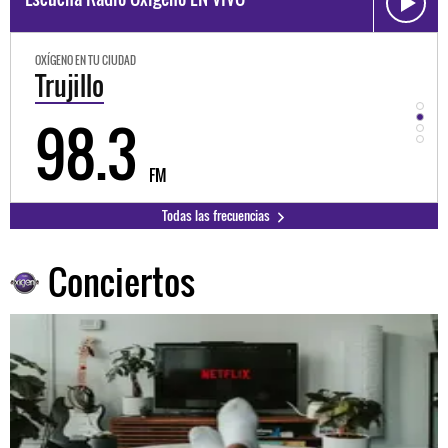
OXÍGENO EN TU CIUDAD
OXÍGEN
Trujillo
Hu
98.3
9
FM
Todas las frecuencias
Conciertos