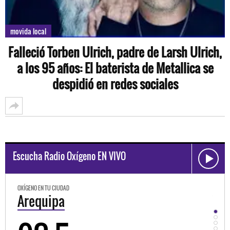
movida local
Falleció Torben Ulrich, padre de Larsh Ulrich,
a los 95 años: El baterista de Metallica se
despidió en redes sociales
Escucha Radio Oxígeno EN VIVO
OXÍGENO EN TU CIUDAD
OXÍGE
Trujillo
Hu