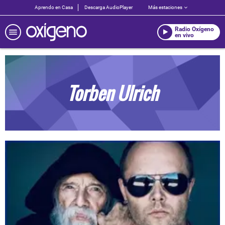
Aprendo en Casa
Descarga AudioPlayer
Más estaciones
Radio Oxígeno
en vivo
Torben Ulrich