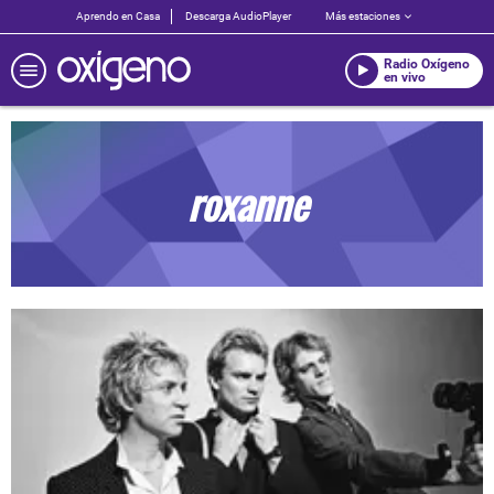
Aprendo en Casa
Descarga AudioPlayer
Más estaciones
Radio Oxígeno
en vivo
roxanne