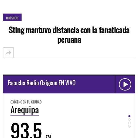
música
Sting mantuvo distancia con la fanaticada
peruana
Escucha Radio Oxígeno EN VIVO
OXÍGENO EN TU CIUDAD
OXÍGEN
Trujillo
Hu
98.3
9
FM