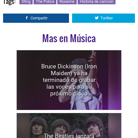
Tags:
Sting
The Police
Roxanne
Historia de cancion
Compartir
Twitter
Mas en Música
Bruce Dickinson (Iron
Maiden) ya ha
terminado de grabar
las voces para su
próximo disco
The Beatles lanzará