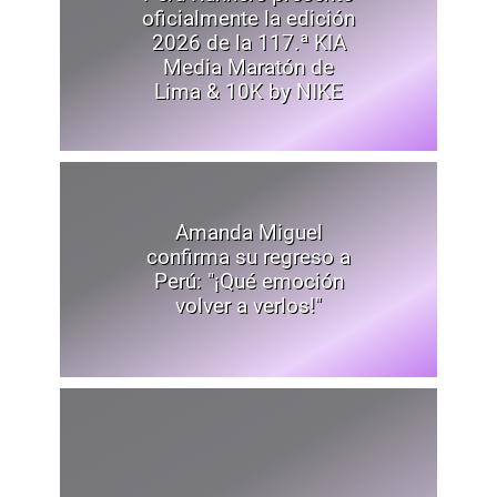
oficialmente la edición
2026 de la 117.ª KIA
Media Maratón de
Lima & 10K by NIKE
Amanda Miguel
confirma su regreso a
Perú: "¡Qué emoción
volver a verlos!"