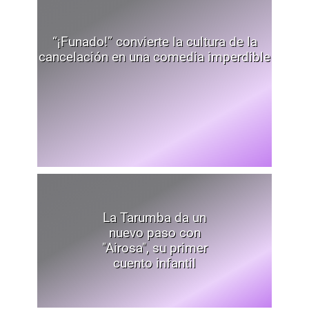
“¡Funado!” convierte la cultura de la
cancelación en una comedia imperdible
La Tarumba da un
nuevo paso con
"Airosa", su primer
cuento infantil