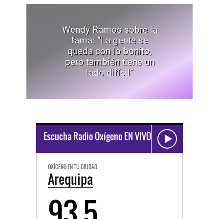
Wendy Ramos sobre la
fama: “La gente se
queda con lo bonito,
pero también tiene un
lado difícil”
Escucha Radio Oxígeno EN VIVO
OXÍGENO EN TU CIUDAD
Arequipa
93.5