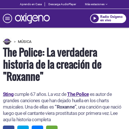
Aprendo en Casa
Descarga AudioPlayer
Más estaciones
Radio Oxígeno
en vivo
MÚSICA
The Police: La verdadera
historia de la creación de
"Roxanne"
Sting
cumple 67 años. La voz de
The Police
es autor de
grandes canciones que han dejado huella en los charts
musicales. Una de ellas es
“Roxanne”
, una canción que nació
luego que el cantante viera prostitutas por primera vez. Lee
aquí la historia completa