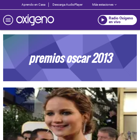
Aprendo en Casa
Descarga AudioPlayer
Más estaciones
Radio Oxígeno
en vivo
premios oscar 2013