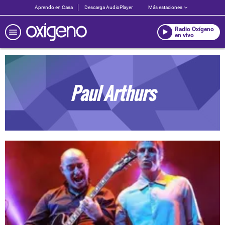
Aprendo en Casa
Descarga AudioPlayer
Más estaciones
Radio Oxígeno
en vivo
Paul Arthurs