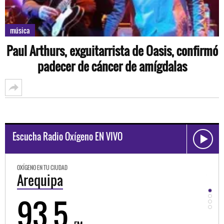
música
Paul Arthurs, exguitarrista de Oasis, confirmó
padecer de cáncer de amígdalas
Escucha Radio Oxígeno EN VIVO
OXÍGENO EN TU CIUDAD
OXÍGEN
Trujillo
Hu
98.3
9