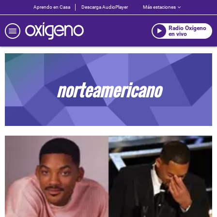
Aprendo en Casa
Descarga AudioPlayer
Más estaciones
Radio Oxígeno
en vivo
norteamericano