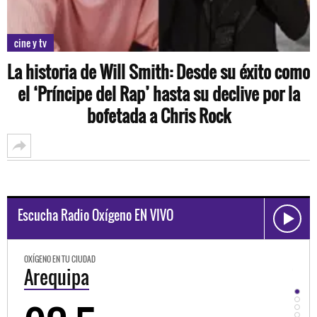
cine y tv
La historia de Will Smith: Desde su éxito como
el ‘Príncipe del Rap’ hasta su declive por la
bofetada a Chris Rock
Escucha Radio Oxígeno EN VIVO
OXÍGENO EN TU CIUDAD
OXÍGEN
Arequipa
Tru