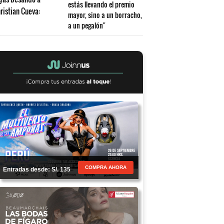
estás llevando el premio
mayor, sino a un borracho,
a un pegalón"
COMPRA AHORA
Entradas desde: S/. 135