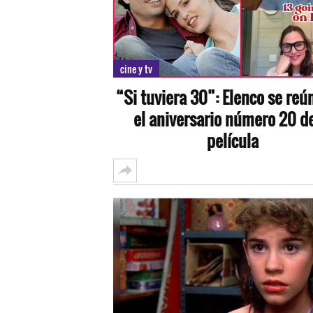
cine y tv
“Si tuviera 30”: Elenco se reú
el aniversario número 20 de
película