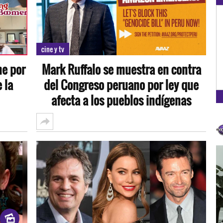
OXÍGENO EN TU CIUDAD
Arequipa
cine y tv
93.5
ne por
Mark Ruffalo se muestra en contra
FM
 la
del Congreso peruano por ley que
afecta a los pueblos indígenas