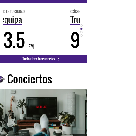
OXÍGENO EN TU CIUDAD
OXÍGENO EN TU CIUDAD
Trujillo
Huancayo
98.3
94.3
FM
FM
Todas las frecuencias
Conciertos