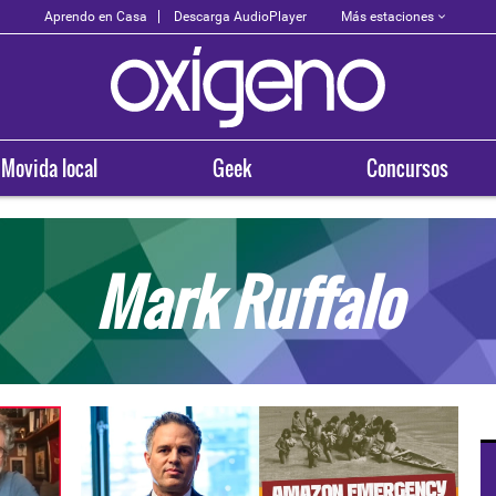
Más estaciones
Aprendo en Casa
Descarga AudioPlayer
Movida local
Geek
Concursos
Mark Ruffalo