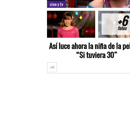
cine y tv
+6
fotos
Así luce ahora la niña de la pe
“Si tuviera 30”