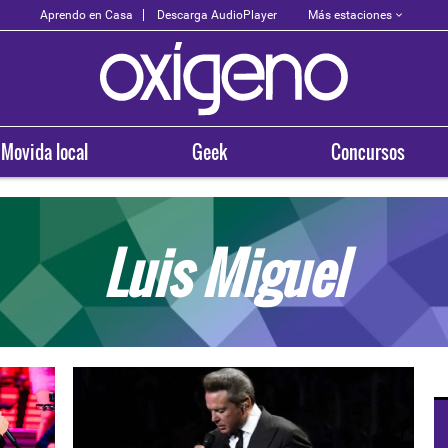
Más estaciones
Aprendo en Casa
Descarga AudioPlayer
Movida local
Geek
Concursos
Luis Miguel