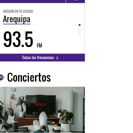
OXÍGENO EN TU CIUDAD
OXÍGENO EN TU CIUDAD
Trujillo
Huancayo
98.3
94.3
FM
FM
Todas las frecuencias
Conciertos