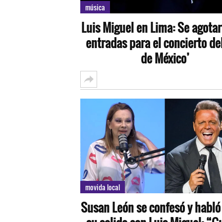
música
Luis Miguel en Lima: Se agotar
entradas para el concierto del
de México’
movida local
Susan León se confesó y habló