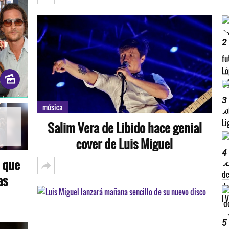
2
3
música
Salim Vera de Libido hace genial
cover de Luis Miguel
4
 que
as
5