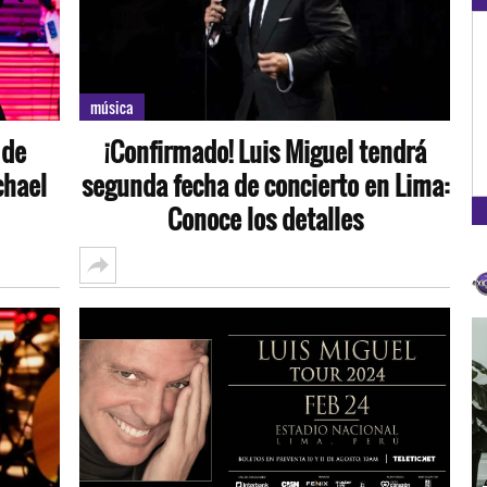
OXÍGENO EN TU CIUDAD
Arequipa
música
93.5
 de
¡Confirmado! Luis Miguel tendrá
FM
chael
segunda fecha de concierto en Lima:
Conoce los detalles