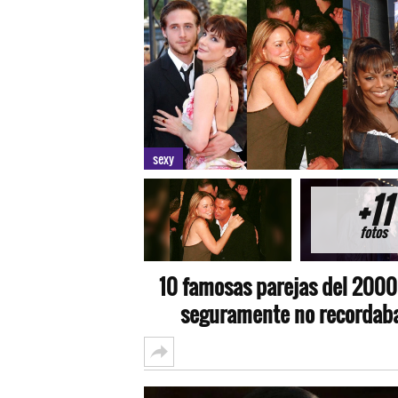
sexy
+11
fotos
10 famosas parejas del 2000
seguramente no recordab