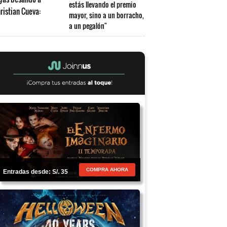
estás llevando el premio
mayor, sino a un borracho,
a un pegalón"
COMPRA AHORA
Entradas desde: S/. 35