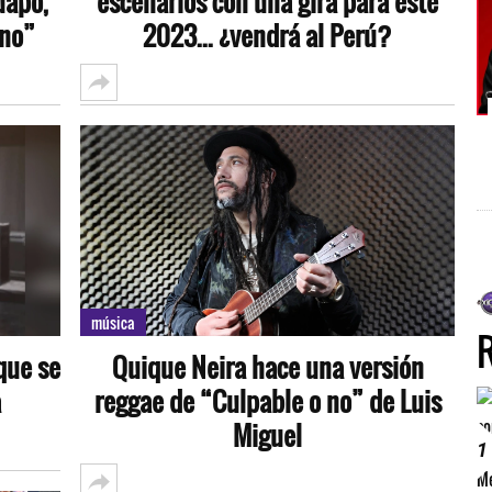
uapo,
escenarios con una gira para este
eno”
2023... ¿vendrá al Perú?
música
 que se
Quique Neira hace una versión
a
reggae de “Culpable o no” de Luis
Miguel
1