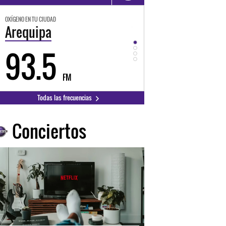
OXÍGENO EN TU CIUDAD
OXÍGENO EN TU CIUDAD
Trujillo
Huancayo
98.3
94.3
FM
FM
Todas las frecuencias
Conciertos