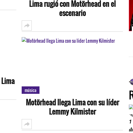
Lima rugió con Motörhead en el
escenario
a Lima
música
Motörhead llega Lima con su líder
Lemmy Kilmister
1