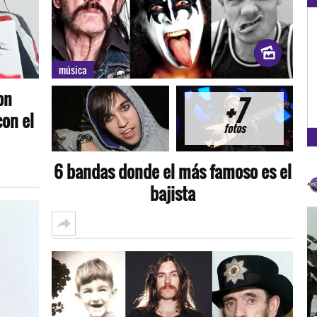
OXÍGENO EN TU CIUDAD
Arequipa
música
93.5
on
+7
FM
on el
fotos
6 bandas donde el más famoso es el
bajista