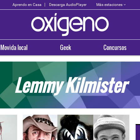
Más estaciones
Aprendo en Casa
Descarga AudioPlayer
Movida local
Geek
Concursos
Lemmy Kilmister