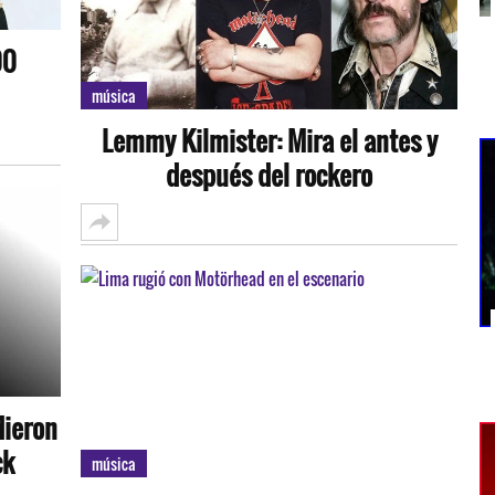
00
música
Lemmy Kilmister: Mira el antes y
después del rockero
dieron
ck
música