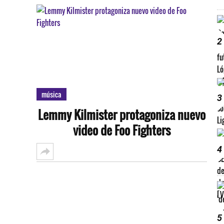
2
música
3
Lemmy Kilmister protagoniza nuevo
video de Foo Fighters
4
5