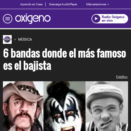
Aprendo en Casa
Descarga AudioPlayer
Más estaciones
Radio Oxígeno
en vivo
MÚSICA
6 bandas donde el más famoso
es el bajista
Créditos