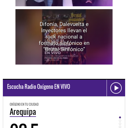
Difonía, Dalevuelta e
Inyectores llevan el
rock nacional a
formato sinfónico en
“Brutal Sinfónico”
Escucha Radio Oxígeno EN VIVO
OXÍGENO EN TU CIUDAD
OXÍGEN
Trujillo
Hu