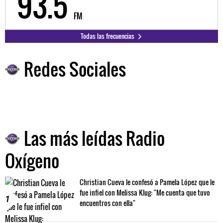
98.3
9
FM
Todas las frecuencias
Redes Sociales
Las más leídas Radio
Oxígeno
Christian Cueva le confesó a Pamela López que le
fue infiel con Melissa Klug: "Me cuenta que tuvo
1
encuentros con ella"