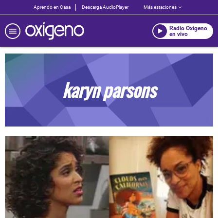
Aprendo en Casa
Descarga AudioPlayer
Más estaciones
Radio Oxígeno
en vivo
karyn parsons