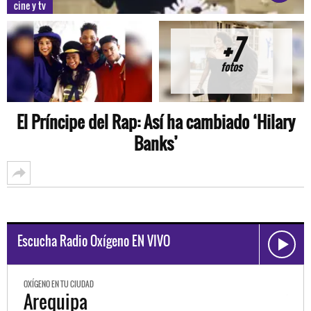
cine y tv
+7
fotos
El Príncipe del Rap: Así ha cambiado ‘Hilary
Banks’
Escucha Radio Oxígeno EN VIVO
OXÍGENO EN TU CIUDAD
OXÍGEN
Trujillo
Hu