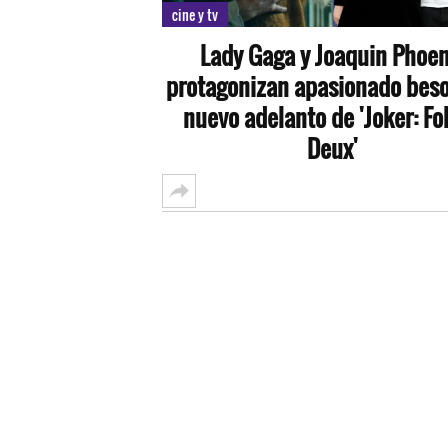
cine y tv
Lady Gaga y Joaquin Phoen
protagonizan apasionado beso
nuevo adelanto de 'Joker: Fol
Deux'