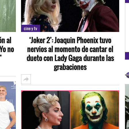
OXÍGENO EN TU CIUDAD
Arequipa
cine y tv
93.5
ón al
‘Joker 2’: Joaquin Phoenix tuvo
FM
Yo no
nervios al momento de cantar el
”
dueto con Lady Gaga durante las
grabaciones