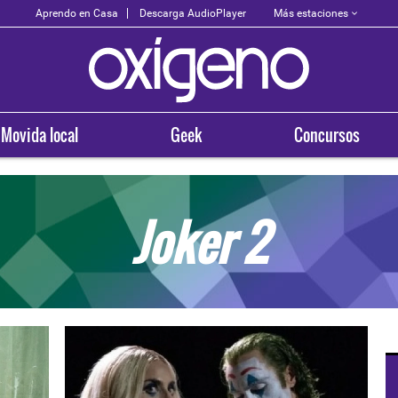
Más estaciones
Aprendo en Casa
Descarga AudioPlayer
Movida local
Geek
Concursos
Joker 2