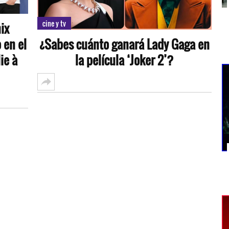
cine y tv
ix
 en el
¿Sabes cuánto ganará Lady Gaga en
ie à
la película ‘Joker 2’?