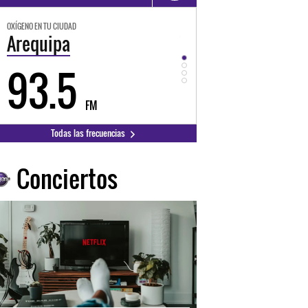
OXÍGENO EN TU CIUDAD
OXÍGENO EN TU CIUDAD
Trujillo
Huancayo
98.3
94.3
FM
FM
Todas las frecuencias
Conciertos