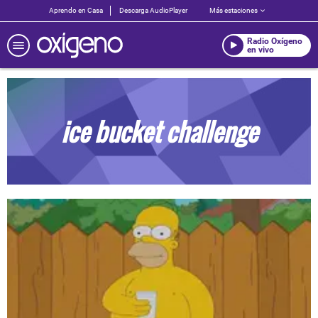
Aprendo en Casa
Descarga AudioPlayer
Más estaciones
Radio Oxígeno
en vivo
ice bucket challenge