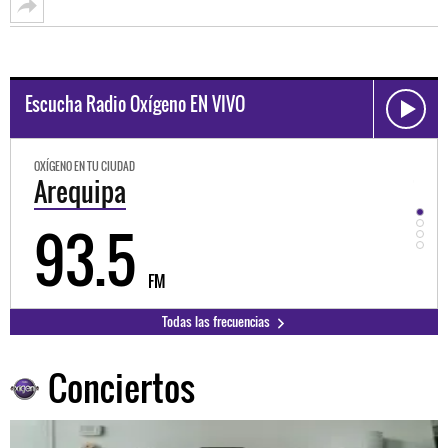
Escucha Radio Oxígeno EN VIVO
OXÍGENO EN TU CIUDAD
OXÍGEN
Trujillo
Hu
98.3
9
FM
Todas las frecuencias
Conciertos