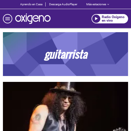
Aprendo en Casa
Descarga AudioPlayer
Más estaciones
Radio Oxígeno
en vivo
guitarrista