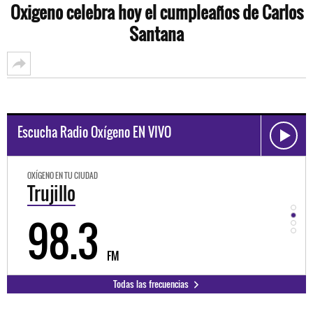
Oxigeno celebra hoy el cumpleaños de Carlos
Santana
Escucha Radio Oxígeno EN VIVO
OXÍGENO EN TU CIUDAD
OXÍGEN
Trujillo
Hu
98.3
9
FM
Todas las frecuencias