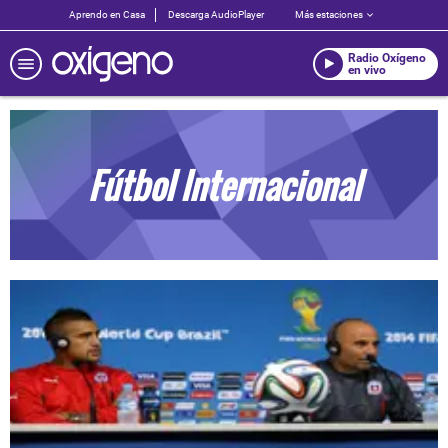
Aprendo en Casa
Descarga AudioPlayer
Más estaciones
Radio Oxígeno
en vivo
Fútbol Internacional