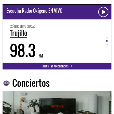
Escucha Radio Oxígeno EN VIVO
OXÍGENO EN TU CIUDAD
OXÍGEN
Trujillo
Hu
98.3
9
FM
Todas las frecuencias
Conciertos