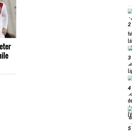
2
eter
ile
3
4
5