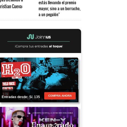
estás llevando el premio
mayor, sino a un borracho,
a un pegalón"
COMPRA AHORA
Entradas desde: S/. 135