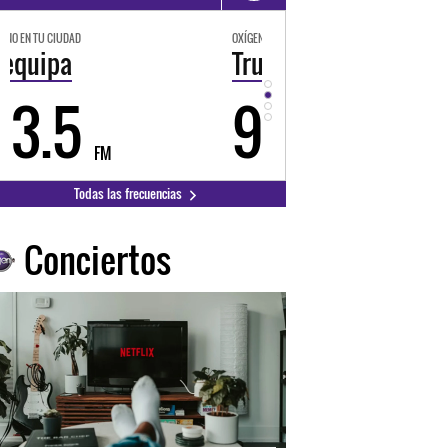
OXÍGENO EN TU CIUDAD
OXÍGENO EN TU CIUDAD
Trujillo
Huancayo
98.3
94.3
FM
FM
Todas las frecuencias
Conciertos