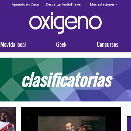
Más estaciones
Aprendo en Casa
Descarga AudioPlayer
Movida local
Geek
Concursos
clasificatorias