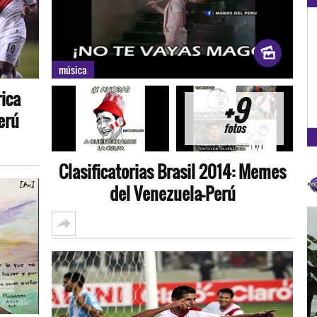
OXÍGENO EN TU CIUDAD
Arequipa
música
93.5
rica
+9
FM
erú
fotos
Clasificatorias Brasil 2014: Memes
del Venezuela-Perú