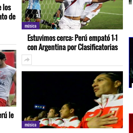
 los
ato de
música
Estuvimos cerca: Perú empató 1-1
con Argentina por Clasificatorias
rú le
música