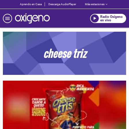
Aprendo en Casa
Descarga AudioPlayer
Más estaciones
Radio Oxígeno
en vivo
cheese triz